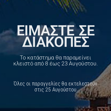
ΕΊΜΑΣΤΕ ΣΕ
ΔΙΑΚΟΠΕΣ
Το κατάστημα θα παραμείνει
κλειστό από 8 έως 23 Αυγούστου.
Όλες οι παραγγελίες θα εκτελεστούν
στις 25 Αυγούστου