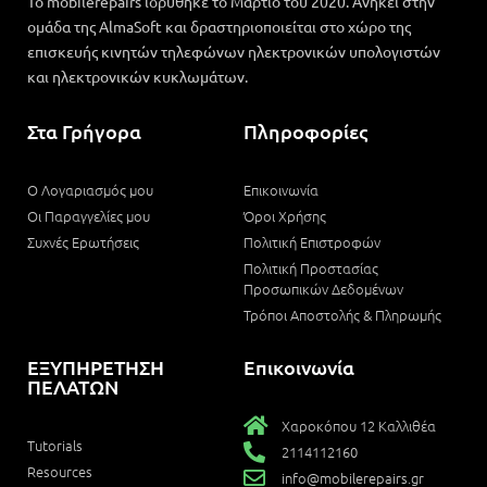
Το mobilerepairs ιδρύθηκε το Μάρτιο του 2020. Ανήκει στην
ομάδα της AlmaSoft και δραστηριοποιείται στο χώρο της
επισκευής κινητών τηλεφώνων ηλεκτρονικών υπολογιστών
και ηλεκτρονικών κυκλωμάτων.
Στα Γρήγορα
Πληροφορίες
Ο Λογαριασμός μου
Επικοινωνία
Οι Παραγγελίες μου
Όροι Χρήσης
Συχνές Ερωτήσεις
Πολιτική Επιστροφών
Πολιτική Προστασίας
Προσωπικών Δεδομένων
Τρόποι Αποστολής & Πληρωμής
ΕΞΥΠΗΡΕΤΗΣΗ
Επικοινωνία
ΠΕΛΑΤΩΝ
Χαροκόπου 12 Καλλιθέα
Tutorials
2114112160
Resources
info@mobilerepairs.gr