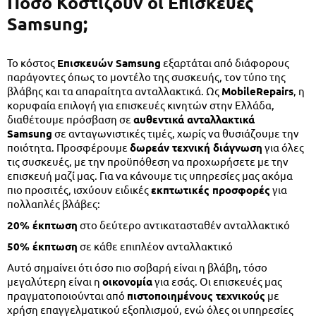
Πόσο Κόστιζουν οι Επισκευές
Samsung;
Το κόστος
Επισκευών Samsung
εξαρτάται από διάφορους
παράγοντες όπως το μοντέλο της συσκευής, τον τύπο της
βλάβης και τα απαραίτητα ανταλλακτικά. Ως
MobileRepairs
, η
κορυφαία επιλογή για επισκευές κινητών στην Ελλάδα,
διαθέτουμε πρόσβαση σε
αυθεντικά ανταλλακτικά
Samsung
σε ανταγωνιστικές τιμές, χωρίς να θυσιάζουμε την
ποιότητα. Προσφέρουμε
δωρεάν τεχνική διάγνωση
για όλες
τις συσκευές, με την προϋπόθεση να προχωρήσετε με την
επισκευή μαζί μας. Για να κάνουμε τις υπηρεσίες μας ακόμα
πιο προσιτές, ισχύουν ειδικές
εκπτωτικές προσφορές
για
πολλαπλές βλάβες:
20% έκπτωση
στο δεύτερο αντικατασταθέν ανταλλακτικό
50% έκπτωση
σε κάθε επιπλέον ανταλλακτικό
Αυτό σημαίνει ότι όσο πιο σοβαρή είναι η βλάβη, τόσο
μεγαλύτερη είναι η
οικονομία
για εσάς. Οι επισκευές μας
πραγματοποιούνται από
πιστοποιημένους τεχνικούς
με
χρήση επαγγελματικού εξοπλισμού, ενώ όλες οι υπηρεσίες