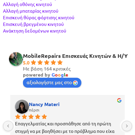
Αλλαγή οθόνης κινητού
Αλλαγή μπαταρίας κινητού
Επισκευή θύρας φόρτισης κινητού
Επισκευή βρεγμένου κινητού
Ανάκτηση δεδομένων κινητού
MobileRepairs Επισκευές Κινητών & H/Y
5.0
Με βάση 164 κριτικές
powered by
G
o
o
g
l
e
αξιολογήστε μας στο
Nancy Materi
πέρσι
Επαγγελματίας και προσπάθησε από τη πρώτη 
στιγμή να με βοηθήσει με το πρόβλημα που είχα 