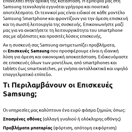
επανέλθει στην αρχική της κατάσταση. Η εμπειρία μας στη
Samsung τεχνολογία εγγυάται γρήγορα και ποιοτικά
αποτελέσματα. Οι τεχνικοί μας είναι ειδικοί σε κάθε μοντέλο
Samsung Smartphone και φροντίζουν για την άμεση επισκευή
και τη σωστή λειτουργία της συσκευής. Επικοινωνήστε μαζί
μας για να ανακτήσετε τη λειτουργικότητα του smartphone
σας με αξιόπιστες και προσιτές λύσεις επισκευής.
Αν η συσκευή σας Samsung αντιμετωπίζει προβλήματα,
οι
Επισκευές Samsung
που προσφέρουμε είναι η ιδανική
λύση για άμεση και οικονομική αποκατάσταση. Ειδικευόμαστε
σε επισκευές όλων των μοντέλων, από smartphones και
tablets έως smartwatches, με γνήσια ανταλλακτικά και υψηλό
επαγγελματικό επίπεδο.
Τι Περιλαμβάνουν οι Επισκευές
Samsung;
Οι υπηρεσίες μας καλύπτουν ένα ευρύ φάσμα ζημιών, όπως:
Σπασμένες οθόνες
(αλλαγή γυαλιού ή ολόκληρης οθόνης)
Προβλήματα μπαταρίας
(φόρτιση, απότομη εκφόρτιση)