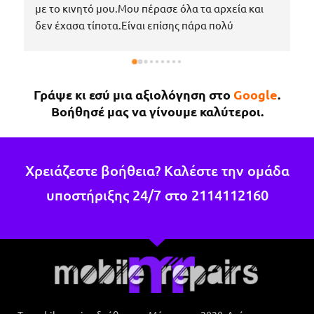
με το κινητό μου.Μου πέρασε όλα τα αρχεία και 
δεν έχασα τίποτα.Είναι επίσης πάρα πολύ 
ευγενικός, μέχρι που με περίμενε στο μαγαζί για 
να πάρω το κινητό μου το νωρίτερο δυνατόν 
επειδή κάτι έτυχε στη δουλειά μου !Εάν χρειαστώ 
Γράψε κι εσύ μια αξιολόγηση στο
Google
.
κάτι άλλο θα επιστρέψω σίγουρα.
Βοήθησέ μας να γίνουμε καλύτεροι.
Χρειάζεστε βοήθεια? Καλέστε την ομάδα
υποστήριξης 24/7 στο
2114112160