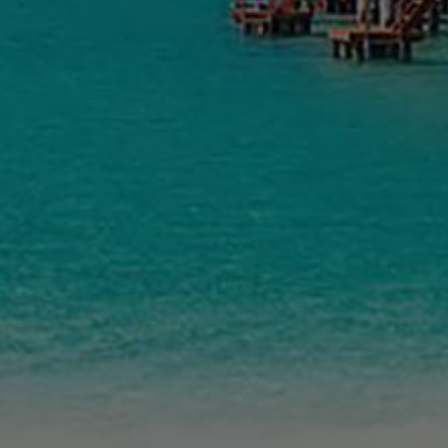
MobileRepairs Επισκευές Κινητών & H/Y
5.0
Με βάση 164 κριτικές
powered by
G
o
o
g
l
e
αξιολογήστε μας στο