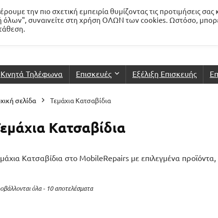
ρουμε την πιο σχετική εμπειρία θυμίζοντας τις προτιμήσεις σας 
 όλων", συναινείτε στη χρήση ΟΛΩΝ των cookies. Ωστόσο, μπορ
ατάθεση.
Κινητά Τηλέφωνα
Επισκευές
Εξέλιξη Επισκευής
Επ
χική σελίδα
Τεμάχια Κατσαβίδια
εμάχια Κατσαβίδια
μάχια Κατσαβίδια στο MobileRepairs με επιλεγμένα προϊόντα,
οβάλλονται όλα - 10 αποτελέσματα