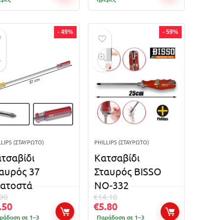
- 49%
- 59%
LLIPS (ΣΤΑΥΡΩΤΌ)
PHILLIPS (ΣΤΑΥΡΩΤΌ)
τσαβίδι
Κατσαβίδι
αυρός 37
Σταυρός BISSO
ατοστά
NO-332
.90
€
14.10
.50
€
5.80
ράδοση σε 1–3
Παράδοση σε 1–3