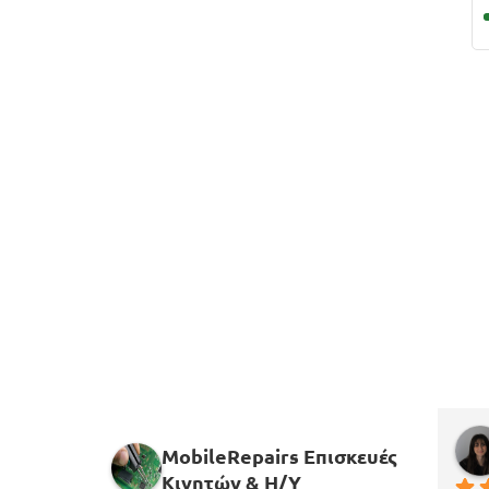
MobileRepairs Επισκευές
Κινητών & H/Y