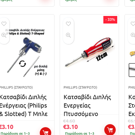
- 33%
PHILLIPS (ΣΤΑΥΡΩΤΌ)
PHILLIPS (ΣΤΑΥΡΩΤΌ)
PHI
Κατσαβίδι Διπλής
Κατσαβίδι Διπλής
Κα
Ενέργειας (Philips
Ενεργείας
Στ
& Slotted) Τ Μπλε
Πτυσσόμενο
Εκ
€
4.60
€
6
€
3.10
€
3.10
€
3
Παράδοση σε 1–3
Παράδοση σε 1–3
Πα