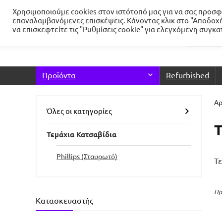
Χρησιμοποιούμε cookies στον ιστότοπό μας για να σας προσφέ
επαναλαμβανόμενες επισκέψεις. Κάνοντας κλικ στο "Αποδοχή
να επισκεφτείτε τις "Ρυθμίσεις cookie" για ελεγχόμενη συγκ
Προϊόντα
Refurbished
Αρ
Όλες οι κατηγορίες
Τ
Τεμάχια Κατσαβίδια
Phillips (Σταυρωτό)
Τε
Πρ
Κατασκευαστής