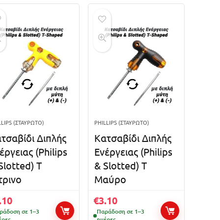
LLIPS (ΣΤΑΥΡΩΤΌ)
PHILLIPS (ΣΤΑΥΡΩΤΌ)
τσαβίδι Διπλής
Κατσαβίδι Διπλής
έργειας (Philips
Ενέργειας (Philips
Slotted) Τ
& Slotted) Τ
τρινο
Μαύρο
.10
€
3.10
ράδοση σε 1–3
Παράδοση σε 1–3
έρες
ημέρες