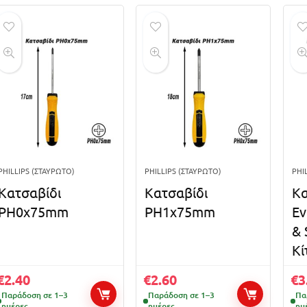
PHILLIPS (ΣΤΑΥΡΩΤΌ)
PHILLIPS (ΣΤΑΥΡΩΤΌ)
PHI
Κατσαβίδι
Κατσαβίδι
Κα
PH0x75mm
PH1x75mm
Εν
& 
Κί
€
2.40
€
2.60
€
3
Παράδοση σε 1–3
Παράδοση σε 1–3
Πα
ημέρες
ημέρες
ημ