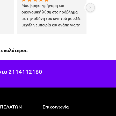
Μου βρήκε γρήγορη και 
Εξαιρετική κ
οικονομική λύση στο πρόβλημα 
εξυπηρέτηση
με την οθόνη του κινητού μου.Με 
επαγγελματί
μεγάλη εμπειρία και αγάπη για τη 
ανάγκες του
δουλειά του, πιστεύω ότι μπορεί 
να βοηθήσει εκεί που οι άλλοι 
έχουν αποτύχει.Εύκολη 
ε καλύτεροι.
μετακίνηση με τη συγκοινωνία, 
ακριβώς στη στάση 1η 
Χαροκόπου, της γραμμής 040.
στο
2114112160
 ΠΕΛΑΤΩΝ
Επικοινωνία