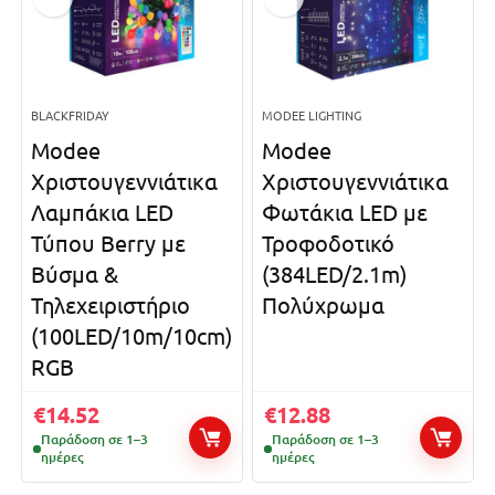
BLACKFRIDAY
MODEE LIGHTING
Modee
Modee
Χριστουγεννιάτικα
Χριστουγεννιάτικα
Λαμπάκια LED
Φωτάκια LED με
Τύπου Berry με
Τροφοδοτικό
Βύσμα &
(384LED/2.1m)
Τηλεχειριστήριο
Πολύχρωμα
(100LED/10m/10cm)
RGB
€
14.52
€
12.88
Παράδοση σε 1–3
Παράδοση σε 1–3
ημέρες
ημέρες