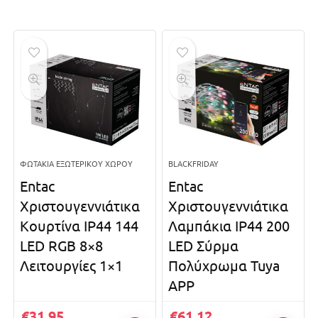
ΦΩΤΆΚΙΑ ΕΞΩΤΕΡΙΚΟΎ ΧΏΡΟΥ
BLACKFRIDAY
Entac
Entac
Χριστουγεννιάτικα
Χριστουγεννιάτικα
Κουρτίνα IP44 144
Λαμπάκια IP44 200
LED RGB 8×8
LED Σύρμα
Λειτουργίες 1×1
Πολύχρωμα Tuya
APP
€
31.95
€
61.12