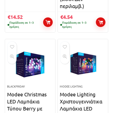
περιλαμβ.)
€
14.52
€
4.54
Παράδοση σε 1–3
Παράδοση σε 1–3
ημέρες
ημέρες
BLACKFRIDAY
MODEE LIGHTING
Modee Christmas
Modee Lighting
LED Λαμπάκια
Χριστουγεννιάτικα
Τύπου Berry με
Λαμπάκια LED