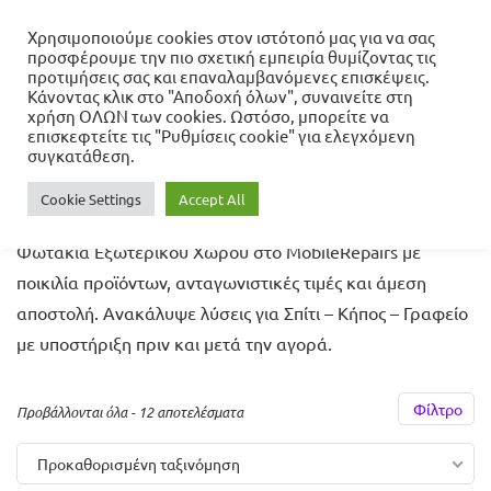
Χρησιμοποιούμε cookies στον ιστότοπό μας για να σας
προσφέρουμε την πιο σχετική εμπειρία θυμίζοντας τις
προτιμήσεις σας και επαναλαμβανόμενες επισκέψεις.
Κάνοντας κλικ στο "Αποδοχή όλων", συναινείτε στη
Αρχική σελίδα
Σπίτι - Κήπος - Γραφείο
Φωτάκια
χρήση ΟΛΩΝ των cookies. Ωστόσο, μπορείτε να
Εξωτερικού Χώρου
επισκεφτείτε τις "Ρυθμίσεις cookie" για ελεγχόμενη
συγκατάθεση.
Φωτάκια Εξωτερικού Χώρου
Cookie Settings
Accept All
Φωτάκια Εξωτερικού Χώρου στο MobileRepairs με
ποικιλία προϊόντων, ανταγωνιστικές τιμές και άμεση
αποστολή. Ανακάλυψε λύσεις για Σπίτι – Κήπος – Γραφείο
με υποστήριξη πριν και μετά την αγορά.
Φίλτρο
Προβάλλονται όλα - 12 αποτελέσματα
Προκαθορισμένη ταξινόμηση