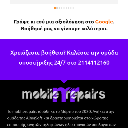
ευγενικός, μέχρι που με περίμενε στο μαγαζί για 
να πάρω το κινητό μου το νωρίτερο δυνατόν 
επειδή κάτι έτυχε στη δουλειά μου !Εάν χρειαστώ 
Γράψε κι εσύ μια αξιολόγηση στο
Google
.
κάτι άλλο θα επιστρέψω σίγουρα.
Βοήθησέ μας να γίνουμε καλύτεροι.
Χρειάζεστε βοήθεια? Καλέστε την ομάδα
υποστήριξης 24/7 στο
2114112160
Το mobilerepairs ιδρύθηκε το Μάρτιο του 2020. Ανήκει στην
ομάδα της AlmaSoft και δραστηριοποιείται στο χώρο της
επισκευής κινητών τηλεφώνων ηλεκτρονικών υπολογιστών