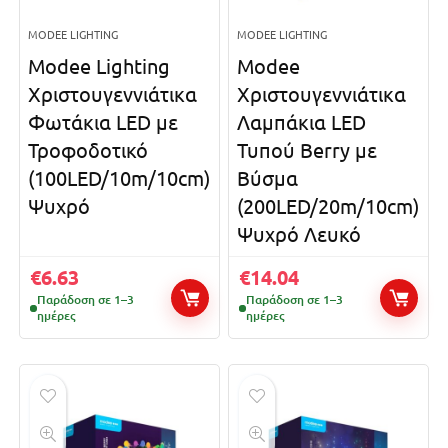
MODEE LIGHTING
MODEE LIGHTING
Modee Lighting
Modee
Χριστουγεννιάτικα
Χριστουγεννιάτικα
Φωτάκια LED με
Λαμπάκια LED
Τροφοδοτικό
Τυπού Berry με
(100LED/10m/10cm)
Βύσμα
Ψυχρό
(200LED/20m/10cm)
Ψυχρό Λευκό
€
6.63
€
14.04
Παράδοση σε 1–3
Παράδοση σε 1–3
ημέρες
ημέρες