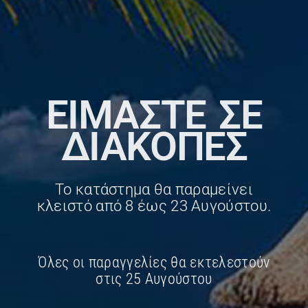
ΕΊΜΑΣΤΕ ΣΕ
ΔΙΑΚΟΠΕΣ
Το κατάστημα θα παραμείνει
κλειστό από 8 έως 23 Αυγούστου.
Όλες οι παραγγελίες θα εκτελεστούν
στις 25 Αυγούστου