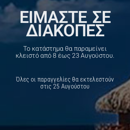
Τροφοδοτικό
ΕΊΜΑΣΤΕ ΣΕ
(100LED/10m/10cm)
Ψυχρό
ΔΙΑΚΟΠΕΣ
€
6.63
Παράδοση σε 1–3
ημέρες
Το κατάστημα θα παραμείνει
κλειστό από 8 έως 23 Αυγούστου.
Όλες οι παραγγελίες θα εκτελεστούν
στις 25 Αυγούστου