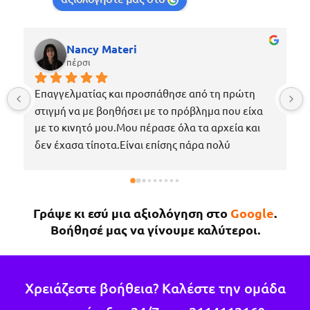
Nancy Materi
πέρσι
Επαγγελματίας και προσπάθησε από τη πρώτη 
στιγμή να με βοηθήσει με το πρόβλημα που είχα 
με το κινητό μου.Μου πέρασε όλα τα αρχεία και 
δεν έχασα τίποτα.Είναι επίσης πάρα πολύ 
ευγενικός, μέχρι που με περίμενε στο μαγαζί για 
να πάρω το κινητό μου το νωρίτερο δυνατόν 
επειδή κάτι έτυχε στη δουλειά μου !Εάν χρειαστώ 
Γράψε κι εσύ μια αξιολόγηση στο
Google
.
κάτι άλλο θα επιστρέψω σίγουρα.
Βοήθησέ μας να γίνουμε καλύτεροι.
Χρειάζεστε βοήθεια? Καλέστε την ομάδα