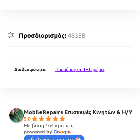
Προσδιορισμός:
4835B
Διαθεσιμότητα
Παράδοση σε 1–3 ημέρες
MobileRepairs Επισκευές Κινητών & H/Y
5.0
Με βάση 164 κριτικές
powered by
G
o
o
g
l
e
αξιολογήστε μας στο