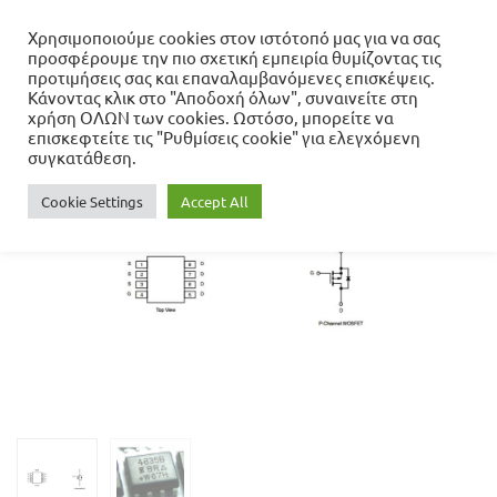
Χρησιμοποιούμε cookies στον ιστότοπό μας για να σας
προσφέρουμε την πιο σχετική εμπειρία θυμίζοντας τις
Αρχική σελίδα
προτιμήσεις σας και επαναλαμβανόμενες επισκέψεις.
Ανταλλακτικά Laptop
Κάνοντας κλικ στο "Αποδοχή όλων", συναινείτε στη
Ανταλλακτικά Motherboard
4835B
χρήση ΟΛΩΝ των cookies. Ωστόσο, μπορείτε να
επισκεφτείτε τις "Ρυθμίσεις cookie" για ελεγχόμενη
συγκατάθεση.
- 74%
Cookie Settings
Accept All