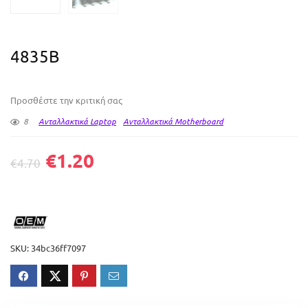
4835B
Προσθέστε την κριτική σας
8
Ανταλλακτικά Laptop
Ανταλλακτικά Motherboard
€
1.20
€
4.70
SKU:
34bc36ff7097