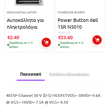
ΑΝΤΑΛΛΑΚΤΙΚΆ LAPTOP
POWER/USB BOARDS
Αυτοκόλλητα για
Power Button dell
πληκτρoλόγια
15R N5010
€
39.70
€
2.40
€
23.60
Παράδοση σε 1–3
Παράδοση σε 1–3
ημέρες
ημέρες
Περιγραφή
Επιπλέον πληροφορίες
4835P-Channel 30-V (D-S) MOSFETVDS=-30VID=-9.6A
@ VGS=-10VID=-7.5A @ VGS=-4.5V