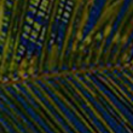
Προσθέστε την κριτική σας
30
CPU Fan
Ανταλλακτικά Laptop
€
48.90
SKU:
71b298c0bb30
€
48.90
Σε απόθεμα
Παράδοση σε 1–3 ημέρες