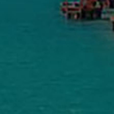
THINKPAD YOGA 370
Διαθεσιμότητα
Παράδοση σε 1–3 ημέρες
MobileRepairs Επισκευές Κινητών & H/Y
5.0
Με βάση 164 κριτικές
powered by
G
o
o
g
l
e
αξιολογήστε μας στο
Nancy Materi