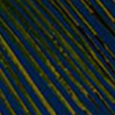
ΠΡΟΣΘΉΚΗ ΣΤΟ
ΚΑΛΆΘΙ
Πρόσθεσε στην λίστα επιθυμιών
Σχετικά προϊόντα
- 31%
POWER/USB BOARDS
LAPTOP COVERS