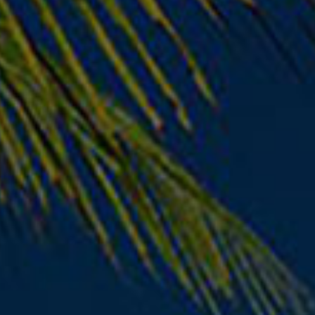
Καλωδιοταινία
TOUCH VGN-NW
12pins 20cm
€
3.60
€
2.50
€
5.80
Παράδοση σε 1–3
Παράδοση σε 1–3
ημέρες
ημέρες
- 21%
- 41%
CONNECTORS / ADAPTERS
ΑΝΤΑΛΛΑΚΤΙΚΆ LAPTOP
HP Pavilion dv7-
LEFT TO RIGHT
6000 SATA Hard
FLEX EXTENSION