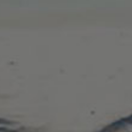
Το mobilerepairs ιδρύθηκε το Μάρτιο του 2020. Ανήκει στην
ομάδα της AlmaSoft και δραστηριοποιείται στο χώρο της
επισκευής κινητών τηλεφώνων ηλεκτρονικών υπολογιστών
και ηλεκτρονικών κυκλωμάτων.
Στα Γρήγορα
Πληροφορίες
Ο Λογαριασμός μου
Επικοινωνία
Οι Παραγγελίες μου
Όροι Χρήσης
Συχνές Ερωτήσεις
Πολιτική Επιστροφών
Πολιτική Προστασίας
Προσωπικών Δεδομένων
Τρόποι Αποστολής & Πληρωμής
ΕΞΥΠΗΡΕΤΗΣΗ
Επικοινωνία
ΠΕΛΑΤΩΝ