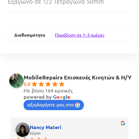
Εξάγωνο σε 1/2 Τετράγωνο 50mm
Διαθεσιμότητα
Παράδοση σε 1–3 ημέρες
MobileRepairs Επισκευές Κινητών & H/Y
5.0
Με βάση 164 κριτικές
powered by
G
o
o
g
l
e
αξιολογήστε μας στο
Nancy Materi
πέρσι