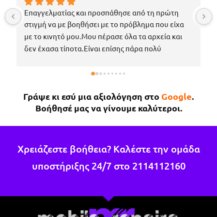
Επαγγελματίας και προσπάθησε από τη πρώτη 
στιγμή να με βοηθήσει με το πρόβλημα που είχα 
με το κινητό μου.Μου πέρασε όλα τα αρχεία και 
δεν έχασα τίποτα.Είναι επίσης πάρα πολύ 
ευγενικός, μέχρι που με περίμενε στο μαγαζί για 
να πάρω το κινητό μου το νωρίτερο δυνατόν 
επειδή κάτι έτυχε στη δουλειά μου !Εάν χρειαστώ 
Γράψε κι εσύ μια αξιολόγηση στο
Google
.
κάτι άλλο θα επιστρέψω σίγουρα.
Βοήθησέ μας να γίνουμε καλύτεροι.
Χρειάζεστε βοήθεια? Καλέστε την ομάδα
υποστήριξης 24/7 στο
2114112160