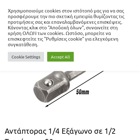
Χρησιμοποιούμε cookies στον ιστότοπό μας για να σας
προσφέρουμε την πιο σχετική εμπειρία θυμίζοντας τις
Αρχική σελίδα
προτιμήσεις σας και επαναλαμβανόμενες επισκέψεις.
Κεφαλές Υποδοχέων
Αντάπτορας 1/4
Κάνοντας κλικ στο "Αποδοχή όλων", συναινείτε στη
Εξάγωνο σε 1/2 Τετράγωνο 50mm
χρήση ΟΛΩΝ των cookies. Ωστόσο, μπορείτε να
επισκεφτείτε τις "Ρυθμίσεις cookie" για ελεγχόμενη
συγκατάθεση.
Cookie Settings
Accept All
Αντάπτορας 1/4 Εξάγωνο σε 1/2