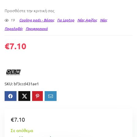
Προσθέστε την κριτική σας
19
Cooling pads - Βάσεις
Για Laptop
Νέες Αφίξεις
Νέες
Παραλαβές
Περιφερειακά
€
7.10
SKU:
bf3ccd431ae1
€
7.10
Σε απόθεμα