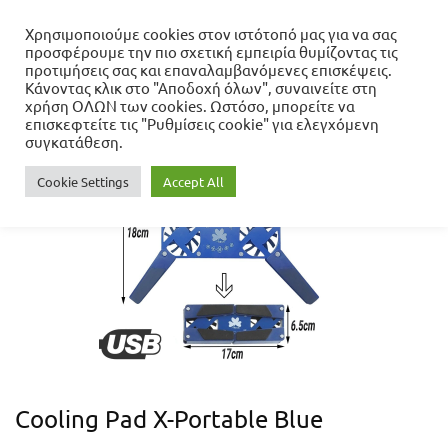
Χρησιμοποιούμε cookies στον ιστότοπό μας για να σας
προσφέρουμε την πιο σχετική εμπειρία θυμίζοντας τις
Αρχική σελίδα
προτιμήσεις σας και επαναλαμβανόμενες επισκέψεις.
New Arrivals
Νέες Αφίξεις
Cooling
Κάνοντας κλικ στο "Αποδοχή όλων", συναινείτε στη
Pad X-Portable Blue
χρήση ΟΛΩΝ των cookies. Ωστόσο, μπορείτε να
επισκεφτείτε τις "Ρυθμίσεις cookie" για ελεγχόμενη
συγκατάθεση.
Cookie Settings
Accept All
Cooling Pad X-Portable Blue