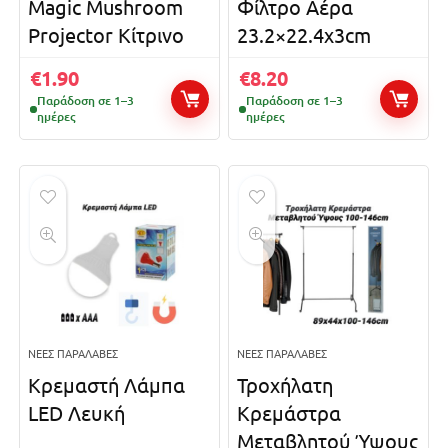
Magic Mushroom
Φίλτρο Αέρα
Projector Κίτρινο
23.2×22.4x3cm
€
1.90
€
8.20
Παράδοση σε 1–3
Παράδοση σε 1–3
ημέρες
ημέρες
ΝΈΕΣ ΠΑΡΑΛΑΒΈΣ
ΝΈΕΣ ΠΑΡΑΛΑΒΈΣ
Κρεμαστή Λάμπα
Τροχήλατη
LED Λευκή
Κρεμάστρα
Μεταβλητού Ύψους