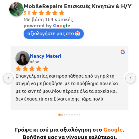
MobileRepairs Επισκευές Κινητών & H/Y
5.0
Με βάση 164 κριτικές
powered by
G
o
o
g
l
e
αξιολογήστε μας στο
Nancy Materi
πέρσι
Επαγγελματίας και προσπάθησε από τη πρώτη 
στιγμή να με βοηθήσει με το πρόβλημα που είχα 
με το κινητό μου.Μου πέρασε όλα τα αρχεία και 
δεν έχασα τίποτα.Είναι επίσης πάρα πολύ 
ευγενικός, μέχρι που με περίμενε στο μαγαζί για 
να πάρω το κινητό μου το νωρίτερο δυνατόν 
επειδή κάτι έτυχε στη δουλειά μου !Εάν χρειαστώ 
Γράψε κι εσύ μια αξιολόγηση στο
Google
.
κάτι άλλο θα επιστρέψω σίγουρα.
Βοήθησέ μας να γίνουμε καλύτεροι.