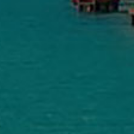
Διαθεσιμότητα
Παράδοση σε 1–3 ημέρες
MobileRepairs Επισκευές Κινητών & H/Y
5.0
Με βάση 164 κριτικές
powered by
G
o
o
g
l
e
αξιολογήστε μας στο
Nancy Materi
πέρσι
Επαγγελματίας και προσπάθησε από τη πρώτη 