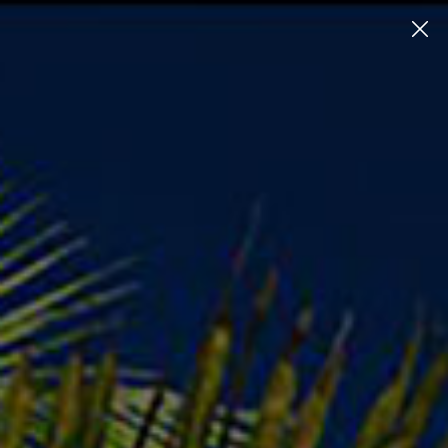
Χρησιμοποιούμε cookies στον ιστότοπό μας για να σας
προσφέρουμε την πιο σχετική εμπειρία θυμίζοντας τις
Αρχική σελίδα
προτιμήσεις σας και επαναλαμβανόμενες επισκέψεις.
Ανταλλακτικά Laptop
Laptop Covers
Κάνοντας κλικ στο "Αποδοχή όλων", συναινείτε στη
DELL Inspiron N5110 Cover B
χρήση ΟΛΩΝ των cookies. Ωστόσο, μπορείτε να
επισκεφτείτε τις "Ρυθμίσεις cookie" για ελεγχόμενη
συγκατάθεση.
Cookie Settings
Accept All
DELL Inspiron N5110 Cover B