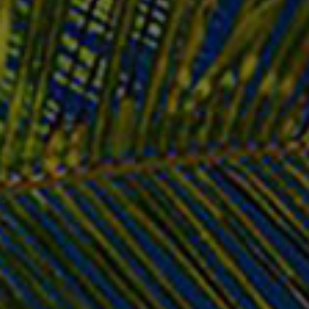
Προσθέστε την κριτική σας
13
Laptop Covers
Ανταλλακτικά Laptop
€
18.80
SKU:
2c6457e2ab0d
€
18.80
Σε απόθεμα
Παράδοση σε 1–3 ημέρες