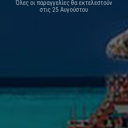
€
23.80
€
23.60
Όλες οι παραγγελίες θα εκτελεστούν
στις 25 Αυγούστου
Παράδοση σε 1–3
Παράδοση σε 1–3
ημέρες
ημέρες
Περιγραφή
Επιπλέον πληροφορίες
m5110
Προσδιορισμός:
DELL Inspiron N5110
Cover B