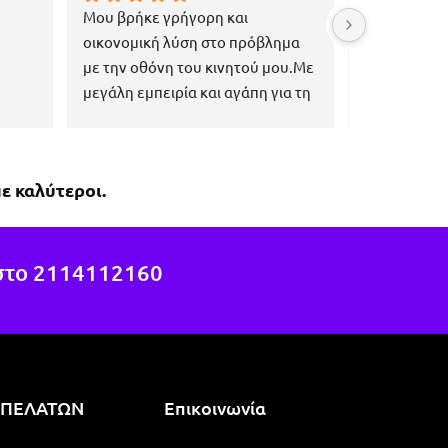
Μου βρήκε γρήγορη και 
Εξαιρετική κ
οικονομική λύση στο πρόβλημα 
εξυπηρέτηση
με την οθόνη του κινητού μου.Με 
επαγγελματί
μεγάλη εμπειρία και αγάπη για τη 
ανάγκες του
δουλειά του, πιστεύω ότι μπορεί 
να βοηθήσει εκεί που οι άλλοι 
έχουν αποτύχει.Εύκολη 
ε καλύτεροι.
μετακίνηση με τη συγκοινωνία, 
ακριβώς στη στάση 1η 
Χαροκόπου, της γραμμής 040.
στο
2114112160
 ΠΕΛΑΤΩΝ
Επικοινωνία