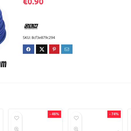
€
0.90
SKU:
8cf3e879c294
- 46%
- 74%