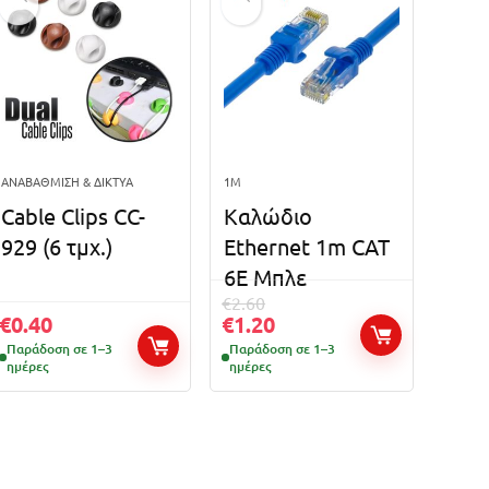
ΑΝΑΒΆΘΜΙΣΗ & ΔΊΚΤΥΑ
1M
Cable Clips CC-
Καλώδιο
929 (6 τμχ.)
Ethernet 1m CAT
6E Μπλε
€
2.60
€
0.40
€
1.20
Παράδοση σε 1–3
Παράδοση σε 1–3
ημέρες
ημέρες