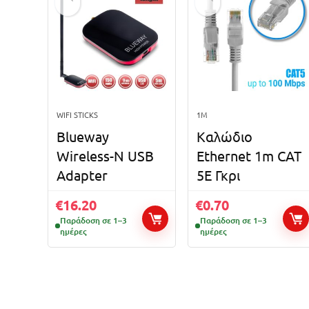
WIFI STICKS
1M
Blueway
Καλώδιο
Wireless-N USB
Ethernet 1m CAT
Adapter
5E Γκρι
€
16.20
€
0.70
Παράδοση σε 1–3
Παράδοση σε 1–3
ημέρες
ημέρες