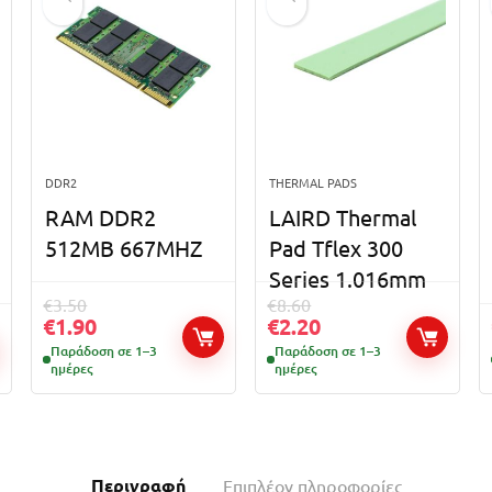
DDR2
THERMAL PADS
RAM DDR2
LAIRD Thermal
512MB 667MHZ
Pad Tflex 300
Series 1.016mm
€
3.50
€
8.60
€
1.90
€
2.20
Παράδοση σε 1–3
Παράδοση σε 1–3
ημέρες
ημέρες
Περιγραφή
Επιπλέον πληροφορίες