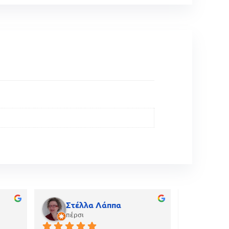
Στέλλα Λάππα
gian
πέρσι
πριν α