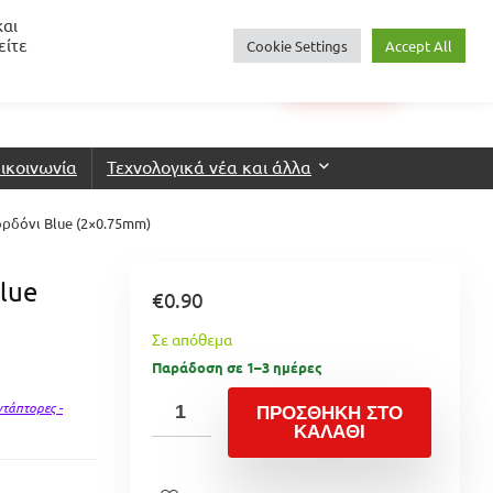
και
είτε
Cookie Settings
Accept All
0
€
0.00
Login
Wishlist
ικοινωνία
Τεχνολογικά νέα και άλλα
ρδόνι Blue (2×0.75mm)
lue
€
0.90
Σε απόθεμα
Παράδοση σε 1–3 ημέρες
τάπτορες -
ΠΡΟΣΘΉΚΗ ΣΤΟ
ΚΑΛΆΘΙ