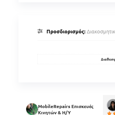
Προσδιορισμός:
Διακοσμητι
Διαθεσι
MobileRepairs Επισκευές
Κινητών & H/Y