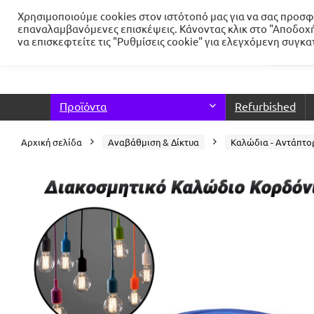
Χρησιμοποιούμε cookies στον ιστότοπό μας για να σας προσφέ
επαναλαμβανόμενες επισκέψεις. Κάνοντας κλικ στο "Αποδοχή
να επισκεφτείτε τις "Ρυθμίσεις cookie" για ελεγχόμενη συγκ
Προϊόντα
Refurbished
Αρχική σελίδα
Αναβάθμιση & Δίκτυα
Καλώδια - Αντάπτο