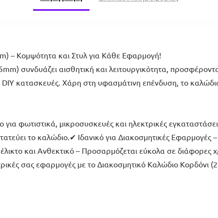
m) – Κομψότητα και Στυλ για Κάθε Εφαρμογή!
mm) συνδυάζει αισθητική και λειτουργικότητα, προσφέροντας
 DIY κατασκευές. Χάρη στη υφασμάτινη επένδυση, το καλώδιο
 για φωτιστικά, μικροσυσκευές και ηλεκτρικές εγκαταστάσει
τατεύει το καλώδιο.✔ Ιδανικό για Διακοσμητικές Εφαρμογές –
έλικτο και Ανθεκτικό – Προσαρμόζεται εύκολα σε διάφορες χρ
τρικές σας εφαρμογές με το Διακοσμητικό Καλώδιο Κορδόνι (