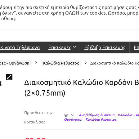
ρουμε την πιο σχετική εμπειρία θυμίζοντας τις προτιμήσεις σας 
 όλων", συναινείτε στη χρήση ΟΛΩΝ των cookies. Ωστόσο, μπορ
ατάθεση.
Κινητά Τηλέφωνα
Επισκευές
Εξέλιξη Επισκευής
Επ
ρες - Οργάνωση
Καλώδια Ρεύματος
Διακοσμητικό Καλώδιο Κο
Διακοσμητικό Καλώδιο Κορδόνι B
(2×0.75mm)
Προσθέστε την
18
Αναβάθμιση & Δίκτυα
Καλώδια - Αν
Οργάνωση
Καλώδια Ρεύματος
κριτική σας