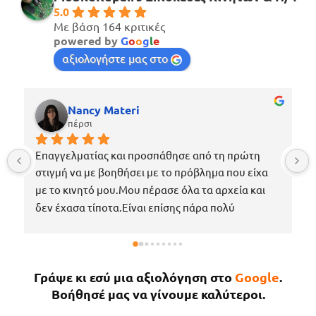
5.0
Με βάση 164 κριτικές
powered by
G
o
o
g
l
e
αξιολογήστε μας στο
Nancy Materi
πέρσι
Επαγγελματίας και προσπάθησε από τη πρώτη 
στιγμή να με βοηθήσει με το πρόβλημα που είχα 
με το κινητό μου.Μου πέρασε όλα τα αρχεία και 
δεν έχασα τίποτα.Είναι επίσης πάρα πολύ 
ευγενικός, μέχρι που με περίμενε στο μαγαζί για 
να πάρω το κινητό μου το νωρίτερο δυνατόν 
επειδή κάτι έτυχε στη δουλειά μου !Εάν χρειαστώ 
Γράψε κι εσύ μια αξιολόγηση στο
Google
.
κάτι άλλο θα επιστρέψω σίγουρα.
Βοήθησέ μας να γίνουμε καλύτεροι.