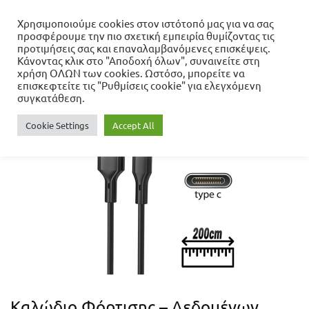
Χρησιμοποιούμε cookies στον ιστότοπό μας για να σας
προσφέρουμε την πιο σχετική εμπειρία θυμίζοντας τις
Αρχική σελίδα
προτιμήσεις σας και επαναλαμβανόμενες επισκέψεις.
Περιφερειακά
Φόρτιση
Κάνοντας κλικ στο "Αποδοχή όλων", συναινείτε στη
Καλώδια Φόρτισης
Type C
Καλώδιο Φόρτισης –
χρήση ΟΛΩΝ των cookies. Ωστόσο, μπορείτε να
Δεδομένων Type-C High Speed Μαύρο (2m)
επισκεφτείτε τις "Ρυθμίσεις cookie" για ελεγχόμενη
συγκατάθεση.
Cookie Settings
Accept All
Καλώδιο Φόρτισης – Δεδομένων