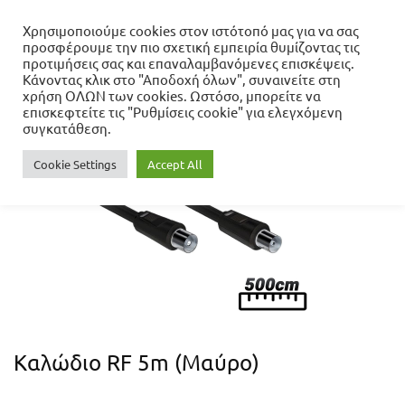
Χρησιμοποιούμε cookies στον ιστότοπό μας για να σας
προσφέρουμε την πιο σχετική εμπειρία θυμίζοντας τις
Αρχική σελίδα
προτιμήσεις σας και επαναλαμβανόμενες επισκέψεις.
Νέες Παραλαβές
Καλώδιο RF 5m (Μαύρο)
Κάνοντας κλικ στο "Αποδοχή όλων", συναινείτε στη
χρήση ΟΛΩΝ των cookies. Ωστόσο, μπορείτε να
επισκεφτείτε τις "Ρυθμίσεις cookie" για ελεγχόμενη
συγκατάθεση.
Cookie Settings
Accept All
Καλώδιο RF 5m (Μαύρο)