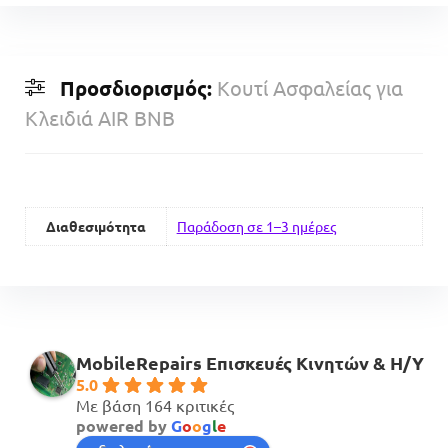
Προσδιορισμός:
Κουτί Ασφαλείας για
Κλειδιά AIR BNB
Διαθεσιμότητα
Παράδοση σε 1–3 ημέρες
MobileRepairs Επισκευές Κινητών & H/Y
5.0
Με βάση 164 κριτικές
powered by
G
o
o
g
l
e