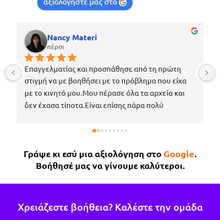
αξιολογήστε μας στο
Nancy Materi
πέρσι
Επαγγελματίας και προσπάθησε από τη πρώτη 
στιγμή να με βοηθήσει με το πρόβλημα που είχα 
με το κινητό μου.Μου πέρασε όλα τα αρχεία και 
δεν έχασα τίποτα.Είναι επίσης πάρα πολύ 
ευγενικός, μέχρι που με περίμενε στο μαγαζί για 
να πάρω το κινητό μου το νωρίτερο δυνατόν 
επειδή κάτι έτυχε στη δουλειά μου !Εάν χρειαστώ 
Γράψε κι εσύ μια αξιολόγηση στο
Google
.
κάτι άλλο θα επιστρέψω σίγουρα.
Βοήθησέ μας να γίνουμε καλύτεροι.
Χρειάζεστε βοήθεια? Καλέστε την ομάδα