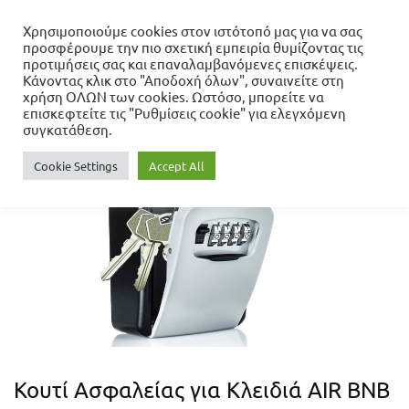
Χρησιμοποιούμε cookies στον ιστότοπό μας για να σας
προσφέρουμε την πιο σχετική εμπειρία θυμίζοντας τις
Αρχική σελίδα
προτιμήσεις σας και επαναλαμβανόμενες επισκέψεις.
Εργαλεία & Μηχανήματα
Κάνοντας κλικ στο "Αποδοχή όλων", συναινείτε στη
Βοηθητικός Εξοπλισμός
Κουτί Ασφαλείας για Κλειδιά AIR BNB
χρήση ΟΛΩΝ των cookies. Ωστόσο, μπορείτε να
επισκεφτείτε τις "Ρυθμίσεις cookie" για ελεγχόμενη
συγκατάθεση.
Cookie Settings
Accept All
Κουτί Ασφαλείας για Κλειδιά AIR BNB