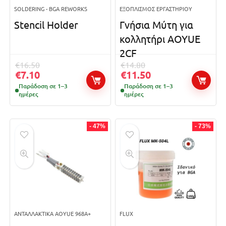
SOLDERING - BGA REWORKS
ΕΞΟΠΛΙΣΜΌΣ ΕΡΓΑΣΤΗΡΊΟΥ
Stencil Holder
Γνήσια Μύτη για
κολλητήρι AOYUE
2CF
€
16.50
€
14.80
€
7.10
€
11.50
Παράδοση σε 1–3
Παράδοση σε 1–3
ημέρες
ημέρες
- 47%
- 73%
ΑΝΤΑΛΛΑΚΤΙΚΆ AOYUE 968A+
FLUX