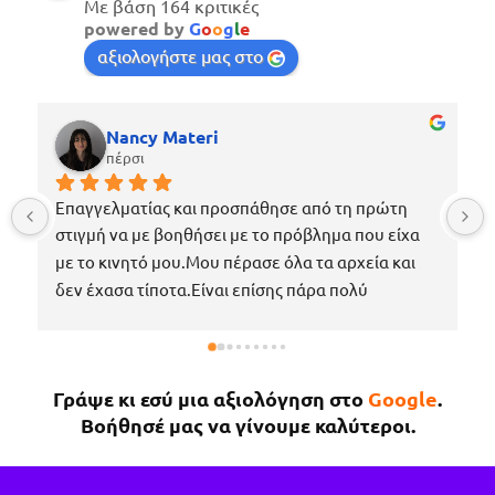
Με βάση 164 κριτικές
powered by
G
o
o
g
l
e
αξιολογήστε μας στο
Nancy Materi
πέρσι
Επαγγελματίας και προσπάθησε από τη πρώτη 
στιγμή να με βοηθήσει με το πρόβλημα που είχα 
με το κινητό μου.Μου πέρασε όλα τα αρχεία και 
δεν έχασα τίποτα.Είναι επίσης πάρα πολύ 
ευγενικός, μέχρι που με περίμενε στο μαγαζί για 
να πάρω το κινητό μου το νωρίτερο δυνατόν 
επειδή κάτι έτυχε στη δουλειά μου !Εάν χρειαστώ 
Γράψε κι εσύ μια αξιολόγηση στο
Google
.
κάτι άλλο θα επιστρέψω σίγουρα.
Βοήθησέ μας να γίνουμε καλύτεροι.