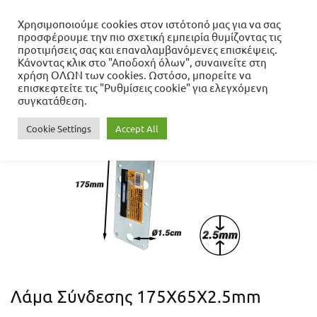
Χρησιμοποιούμε cookies στον ιστότοπό μας για να σας
προσφέρουμε την πιο σχετική εμπειρία θυμίζοντας τις
Αρχική σελίδα
προτιμήσεις σας και επαναλαμβανόμενες επισκέψεις.
Κλειδαριές - Λουκέτα - Σιδηρικά
Λάμα
Κάνοντας κλικ στο "Αποδοχή όλων", συναινείτε στη
Σύνδεσης 175X65X2.5mm
χρήση ΟΛΩΝ των cookies. Ωστόσο, μπορείτε να
επισκεφτείτε τις "Ρυθμίσεις cookie" για ελεγχόμενη
συγκατάθεση.
Cookie Settings
Accept All
Λάμα Σύνδεσης 175X65X2.5mm