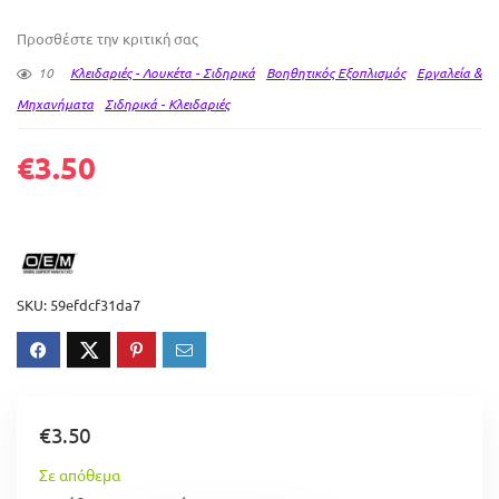
Προσθέστε την κριτική σας
10
Κλειδαριές - Λουκέτα - Σιδηρικά
Βοηθητικός Εξοπλισμός
Εργαλεία &
Μηχανήματα
Σιδηρικά - Κλειδαριές
€
3.50
SKU:
59efdcf31da7
€
3.50
Σε απόθεμα