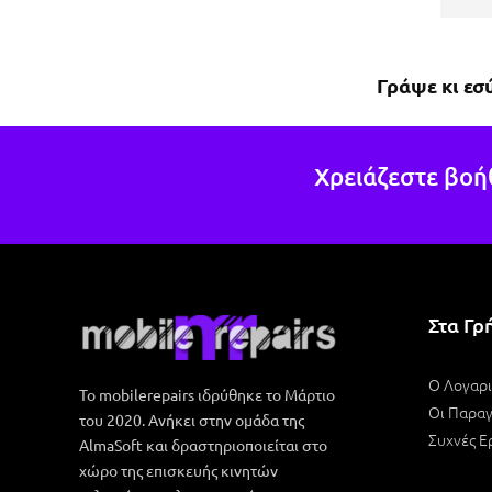
πέρα
έχασ
πολύ
Γράψε κι εσ
περί
το κ
δυνα
δουλ
Χρειάζεστε βοή
άλλο
Στα Γρ
Ο Λογαρ
Το mobilerepairs ιδρύθηκε το Μάρτιο
Οι Παραγ
του 2020. Ανήκει στην ομάδα της
Συχνές Ε
AlmaSoft και δραστηριοποιείται στο
χώρο της επισκευής κινητών