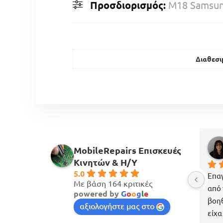
Προσδιορισμός:
M18 Samsung
Διαθεσι
MobileRepairs Επισκευές
Κινητών & H/Y
5.0
Επαγ
Με βάση 164 κριτικές
από 
powered by
G
o
o
g
l
e
βοηθ
αξιολογήστε μας στο
είχα