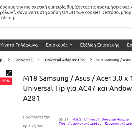
ρουμε την πιο σχετική εμπειρία θυμίζοντας τις προτιμήσεις σας 
 όλων", συναινείτε στη χρήση ΟΛΩΝ των cookies. Ωστόσο, μπορ
ατάθεση.
Κινητά Τηλέφωνα
Επισκευές
Εξέλιξη Επισκευής
Επ
op
Universal
Universal Adapter Tips
M18 Samsung / Asus /
M18 Samsung / Asus / Acer 3.0 x 
- 50%
Universal Tip για AC47 και Andow
A281
Προσθέστε την
29
ASUS
Universal
Universal Adapter
Tips
Ανταλλακτικά Laptop
Τροφοδοτικά Lap
κριτική σας