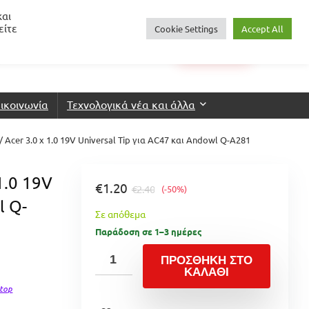
και
είτε
Cookie Settings
Accept All
0
€
0.00
Login
Wishlist
ικοινωνία
Τεχνολογικά νέα και άλλα
 Acer 3.0 x 1.0 19V Universal Tip για AC47 και Andowl Q-A281
1.0 19V
€
1.20
€
2.40
(-50%)
l Q-
Σε απόθεμα
Παράδοση σε 1–3 ημέρες
ΠΡΟΣΘΉΚΗ ΣΤΟ
ΚΑΛΆΘΙ
top