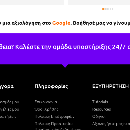
σε όλα τα αρχεία και δεν 
α τίποτα.Είναι επίσης πάρα 
 ευγενικός, μέχρι που με 
ύ μια αξιολόγηση στο
Google
. Βοήθησέ μας να γίνουμ
μενε στο μαγαζί για να πάρω 
ινητό μου το νωρίτερο 
τόν επειδή κάτι έτυχε στη 
ειά μου !Εάν χρειαστώ κάτι 
θεια? Καλέστε την ομάδα υποστήριξης 24/7 
 θα επιστρέψω σίγουρα.
ήγορα
Πληροφορίες
ΕΞΥΠΗΡΕΤΗΣΗ
ιασμός μου
Επικοινωνία
Tutorials
γελίες μου
Όροι Χρήσης
Resources
ρωτήσεις
Πολιτική Επιστροφών
Οδηγοί
Πολιτική Προστασίας
Αξιολογήστε μας στ
Προσωπικών Δεδομένων