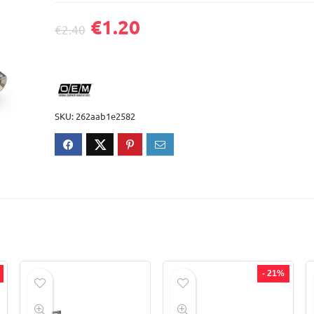
€
1.20
€
2.40
SKU:
262aab1e2582
- 21%