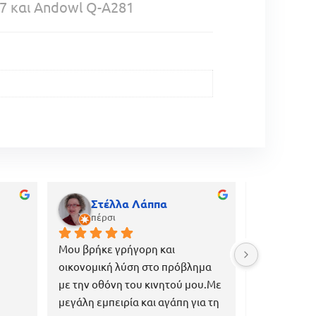
C47 και Andowl Q-A281
Στέλλα Λάππα
gian
πέρσι
πριν α
Μου βρήκε γρήγορη και 
Εξαιρετική κ
οικονομική λύση στο πρόβλημα 
εξυπηρέτηση
με την οθόνη του κινητού μου.Με 
επαγγελματί
μεγάλη εμπειρία και αγάπη για τη 
ανάγκες του