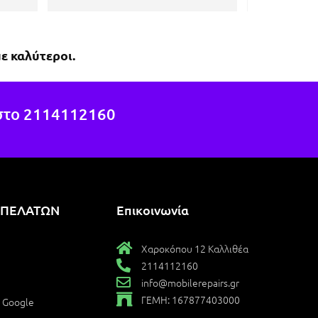
δουλειά του, πιστεύω ότι μπορεί 
να βοηθήσει εκεί που οι άλλοι 
έχουν αποτύχει.Εύκολη 
ε καλύτεροι.
μετακίνηση με τη συγκοινωνία, 
ακριβώς στη στάση 1η 
Χαροκόπου, της γραμμής 040.
στο
2114112160
 ΠΕΛΑΤΩΝ
Επικοινωνία
Χαροκόπου 12 Καλλιθέα
2114112160
info@mobilerepairs.gr
ΓΕΜΗ: 167877403000
ο Google