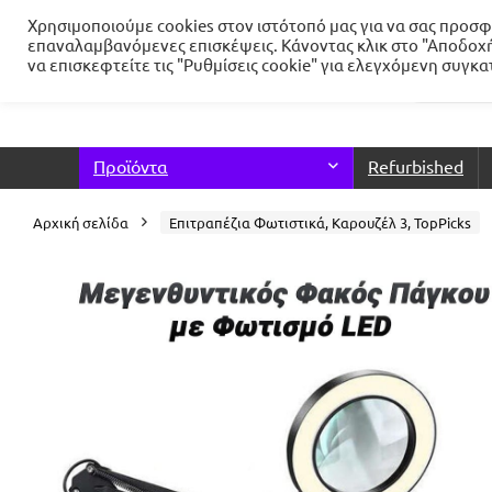
Χρησιμοποιούμε cookies στον ιστότοπό μας για να σας προσφέ
επαναλαμβανόμενες επισκέψεις. Κάνοντας κλικ στο "Αποδοχή
να επισκεφτείτε τις "Ρυθμίσεις cookie" για ελεγχόμενη συγκ
Προϊόντα
Refurbished
Αρχική σελίδα
Επιτραπέζια Φωτιστικά, Καρουζέλ 3, TopPicks