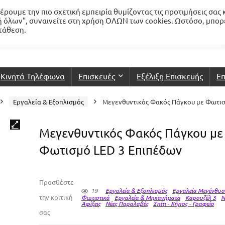
ρουμε την πιο σχετική εμπειρία θυμίζοντας τις προτιμήσεις σας 
 όλων", συναινείτε στη χρήση ΟΛΩΝ των cookies. Ωστόσο, μπορ
ατάθεση.
Κινητά Τηλέφωνα
Επισκευές
Εξέλιξη Επισκευής
Επ
Εργαλεία & Εξοπλισμός
Μεγενθυντικός Φακός Πάγκου με Φωτισ
Μεγενθυντικός Φακός Πάγκου με
Φωτισμό LED 3 Επιπέδων
Προσθέστε
19
Εργαλεία & Εξοπλισμός
Εργαλεία Μεγένθυσ
την κριτική
Φωτιστικά
Εργαλεία & Μηχανήματα
Καρουζέλ 3
Ν
Αφίξεις
Νέες Παραλαβές
Σπίτι - Κήπος - Γραφείο
σας