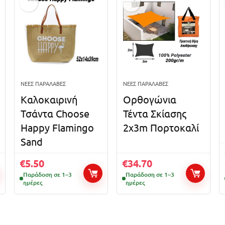
ΝΈΕΣ ΠΑΡΑΛΑΒΈΣ
ΝΈΕΣ ΠΑΡΑΛΑΒΈΣ
Καλοκαιρινή
Ορθογώνια
Τσάντα Choose
Τέντα Σκίασης
Happy Flamingo
2x3m Πορτοκαλί
Sand
€
5.50
€
34.70
Παράδοση σε 1–3
Παράδοση σε 1–3
ημέρες
ημέρες