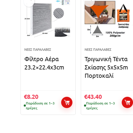
ΝΈΕΣ ΠΑΡΑΛΑΒΈΣ
ΝΈΕΣ ΠΑΡΑΛΑΒΈΣ
Φίλτρο Αέρα
Τριγωνική Τέντα
23.2×22.4x3cm
Σκίασης 5x5x5m
Πορτοκαλί
€
8.20
€
43.40
Παράδοση σε 1–3
Παράδοση σε 1–3
ημέρες
ημέρες