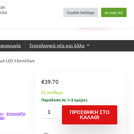
και
είτε
Cookie Settings
Accept All
0
€
0.00
Login
Wishlist
ικοινωνία
Τεχνολογικά νέα και άλλα
μό LED 3 Επιπέδων
€
39.70
Σε απόθεμα
Παράδοση σε 1–3 ημέρες
ΠΡΟΣΘΉΚΗ ΣΤΟ
ης
Επιτραπέζια
ΚΑΛΆΘΙ
έες