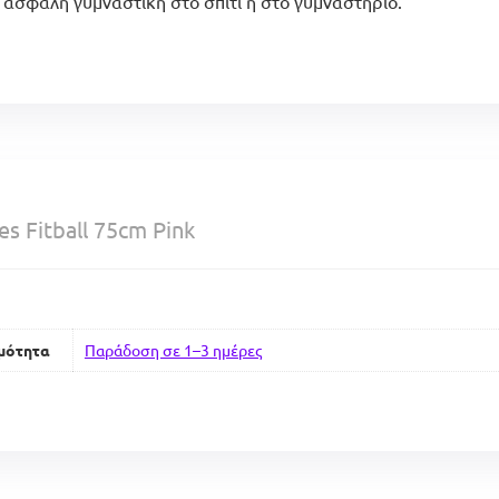
 ασφαλή γυμναστική στο σπίτι ή στο γυμναστήριο.
es Fitball 75cm Pink
μότητα
Παράδοση σε 1–3 ημέρες