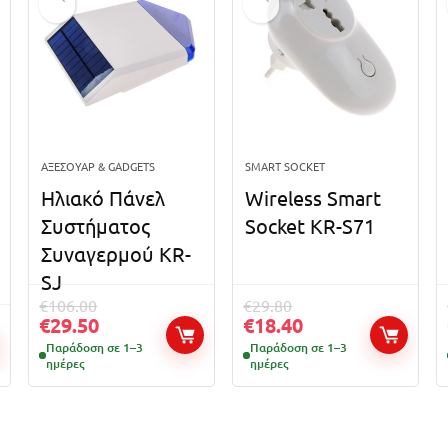
ΑΞΕΣΟΥΆΡ & GADGETS
SMART SOCKET
Ηλιακό Πάνελ
Wireless Smart
Συστήματος
Socket KR-S71
Συναγερμού KR-
SJ
€
106.00
€
29.80
€
29.50
€
18.40
Παράδοση σε 1–3
Παράδοση σε 1–3
ημέρες
ημέρες