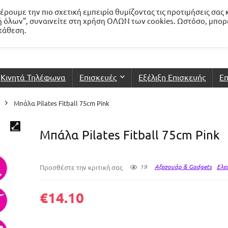
ρουμε την πιο σχετική εμπειρία θυμίζοντας τις προτιμήσεις σας 
 όλων", συναινείτε στη χρήση ΟΛΩΝ των cookies. Ωστόσο, μπορ
ατάθεση.
Κινητά Τηλέφωνα
Επισκευές
Εξέλιξη Επισκευής
Επ
Μπάλα Pilates Fitball 75cm Pink
Μπάλα Pilates Fitball 75cm Pink
19
Αξεσουάρ & Gadgets
Ελε
Προσθέστε την κριτική σας
€
14.10