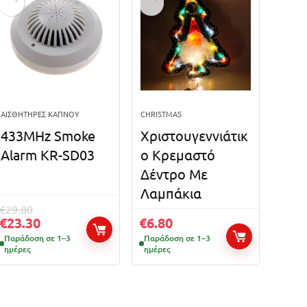
ΑΙΣΘΗΤΉΡΕΣ ΚΑΠΝΟΎ
CHRISTMAS
433MHz Smoke
Χριστουγεννιάτικ
Alarm KR-SD03
ο Κρεμαστό
Δέντρο Με
Λαμπάκια
€
29.80
€
23.30
€
6.80
Παράδοση σε 1–3
Παράδοση σε 1–3
ημέρες
ημέρες