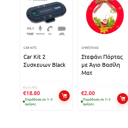
CAR KITS
CHRISTMAS
Car Kit 2
Στεφάνι Πόρτας
Συσκευων Black
με Άγιο Βασίλη
Ματ
€
23.40
€
18.80
€
2.00
Παράδοση σε 1–3
Παράδοση σε 1–3
ημέρες
ημέρες