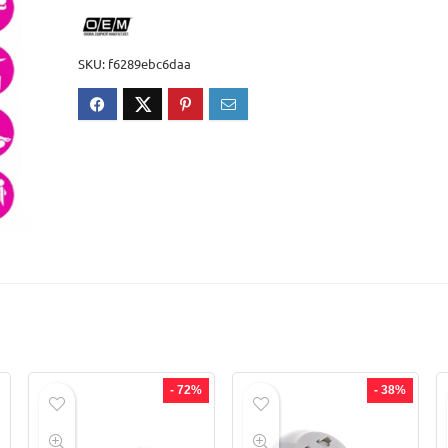
SKU:
f6289ebc6daa
- 72%
- 38%