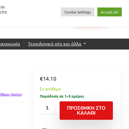
και
είτε
Cookie Settings
Accept All
0
€
0.00
Login
Wishlist
ικοινωνία
Τεχνολογικά νέα και άλλα
€
14.10
Σε απόθεμα
ύθερος Χρόνος
Παράδοση σε 1–3 ημέρες
ΠΡΟΣΘΉΚΗ ΣΤΟ
ΚΑΛΆΘΙ