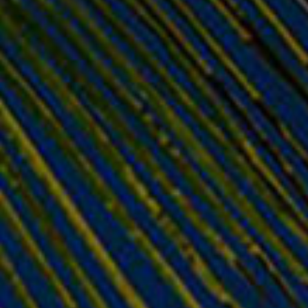
Παράδοση σε 1–3 ημέρες
ΠΡΟΣΘΉΚΗ ΣΤΟ
ΚΑΛΆΘΙ
Πρόσθεσε στην λίστα επιθυμιών
Σχετικά προϊόντα
- 21%
- 21%