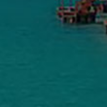
Προσδιορισμός:
Πληκτρολόγιο ASUS
GL702 NO FRAME US + BACKLIGHT
Διαθεσιμότητα
Παράδοση σε 1–3 ημέρες
MobileRepairs Επισκευές Κινητών & H/Y
5.0
Με βάση 164 κριτικές
powered by
G
o
o
g
l
e
αξιολογήστε μας στο