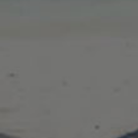
Το mobilerepairs ιδρύθηκε το Μάρτιο του 2020. Ανήκει στην
ομάδα της AlmaSoft και δραστηριοποιείται στο χώρο της
επισκευής κινητών τηλεφώνων ηλεκτρονικών υπολογιστών
και ηλεκτρονικών κυκλωμάτων.
Στα Γρήγορα
Πληροφορίες
Ο Λογαριασμός μου
Επικοινωνία
Οι Παραγγελίες μου
Όροι Χρήσης
Συχνές Ερωτήσεις
Πολιτική Επιστροφών
Πολιτική Προστασίας
Προσωπικών Δεδομένων
Τρόποι Αποστολής & Πληρωμής