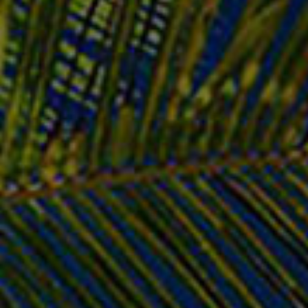
FRAME US + BACKLIGHT
Προσθέστε την κριτική σας
13
Ανταλλακτικά Laptop
Πληκτρολόγια
€
44.50
SKU:
e98be96f9646
€
44.50
Σε απόθεμα