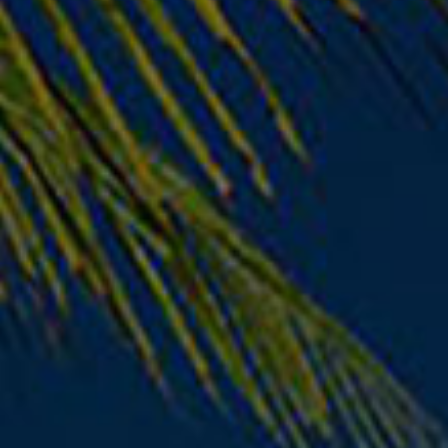
CONNECTORS / ADAPTERS
CONNECTORS / ADAPTERS
HP Pavilion dv7-
HP PAVILION DV5
6000 SATA Hard
DV6 HDD SATA
Disk Drive
Hard Drive
Connector Cable
Connector Cable
€
29.80
€
29.80
€
23.60
€
23.60
Παράδοση σε 1–3
Παράδοση σε 1–3
ημέρες
ημέρες
- 31%
- 37%