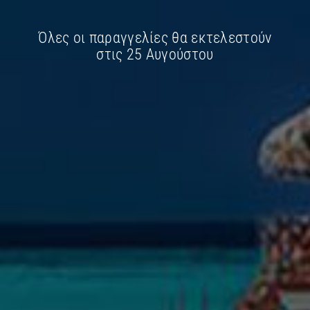
Drive Cable
Connector
Όλες οι παραγγελίες θα εκτελεστούν
στις 25 Αυγούστου
€
28.80
€
29.80
€
23.30
€
23.60
Παράδοση σε 1–3
Παράδοση σε 1–3
ημέρες
ημέρες
Περιγραφή
Επιπλέον πληροφορίες
ASUS Rog Strix GL702V GL702VT GL702VS GL702VM