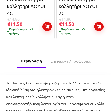
κολλητήρι AOYUE
κολλητήρι AOYUE
4C
2C
€
14.80
€
14.80
€
11.50
€
11.50
Παράδοση σε 1–3
Παράδοση σε 1–3
ημέρες
ημέρες
Περιγραφή
Επιπλέον πληροφορίες
Το Πλήρες Σετ Επαναφορτιζόμενο Κολλητήρι αποτελεί
ιδανική λύση για ηλεκτρονικές επισκευές, DIY εργασίες
και λεπτομερείς κολλήσεις. Χάρη στην
επαναφορτιζόμενη λειτουργία του, προσφέρει ευκολία
χρήσης χωρίς την ανάγκη σύνδεσης σε ρεύμα, ενώ η