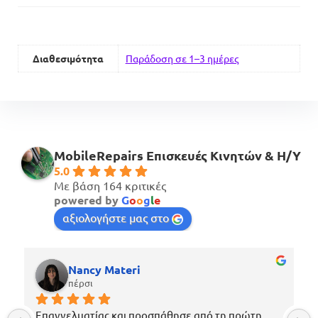
Διαθεσιμότητα
Παράδοση σε 1–3 ημέρες
MobileRepairs Επισκευές Κινητών & H/Y
5.0
Με βάση 164 κριτικές
powered by
G
o
o
g
l
e
αξιολογήστε μας στο
Nancy Materi
πέρσι
Επαγγελματίας και προσπάθησε από τη πρώτη 