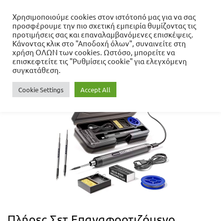
Χρησιμοποιούμε cookies στον ιστότοπό μας για να σας
προσφέρουμε την πιο σχετική εμπειρία θυμίζοντας τις
Αρχική σελίδα
προτιμήσεις σας και επαναλαμβανόμενες επισκέψεις.
Εργαλεία & Μηχανήματα
Κάνοντας κλικ στο "Αποδοχή όλων", συναινείτε στη
Εξοπλισμός Εργαστηρίου
Σταθμοί Κόλλησης - Κολλητήρια
χρήση ΟΛΩΝ των cookies. Ωστόσο, μπορείτε να
Πλήρες Σετ Επαναφορτιζόμενο Κολλητήρι σε Κασετίνα
επισκεφτείτε τις "Ρυθμίσεις cookie" για ελεγχόμενη
συγκατάθεση.
Cookie Settings
Accept All
Πλήρες Σετ Επαναφορτιζόμενο