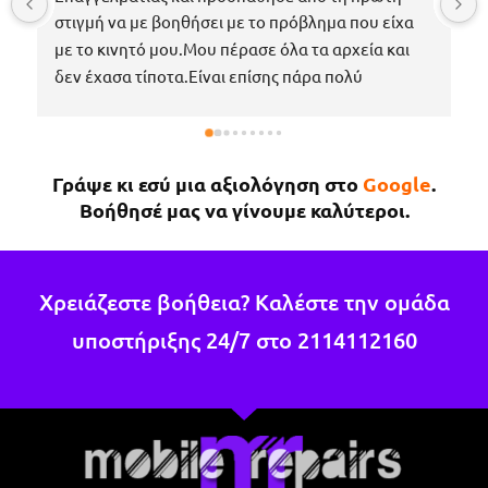
στιγμή να με βοηθήσει με το πρόβλημα που είχα 
με το κινητό μου.Μου πέρασε όλα τα αρχεία και 
δεν έχασα τίποτα.Είναι επίσης πάρα πολύ 
ευγενικός, μέχρι που με περίμενε στο μαγαζί για 
να πάρω το κινητό μου το νωρίτερο δυνατόν 
επειδή κάτι έτυχε στη δουλειά μου !Εάν χρειαστώ 
Γράψε κι εσύ μια αξιολόγηση στο
Google
.
κάτι άλλο θα επιστρέψω σίγουρα.
Βοήθησέ μας να γίνουμε καλύτεροι.
Χρειάζεστε βοήθεια? Καλέστε την ομάδα
υποστήριξης 24/7 στο
2114112160