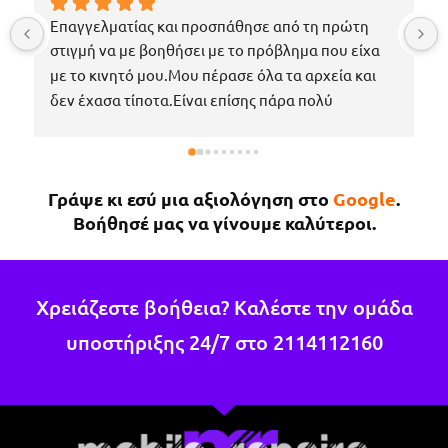
Επαγγελματίας και προσπάθησε από τη πρώτη 
στιγμή να με βοηθήσει με το πρόβλημα που είχα 
με το κινητό μου.Μου πέρασε όλα τα αρχεία και 
δεν έχασα τίποτα.Είναι επίσης πάρα πολύ 
ευγενικός, μέχρι που με περίμενε στο μαγαζί για 
να πάρω το κινητό μου το νωρίτερο δυνατόν 
επειδή κάτι έτυχε στη δουλειά μου !Εάν χρειαστώ 
Γράψε κι εσύ μια αξιολόγηση στο
Google
.
κάτι άλλο θα επιστρέψω σίγουρα.
Βοήθησέ μας να γίνουμε καλύτεροι.
Χρειάζεστε βοήθεια? Καλέστε την ομάδα
υποστήριξης 24/7 στο
2114112160