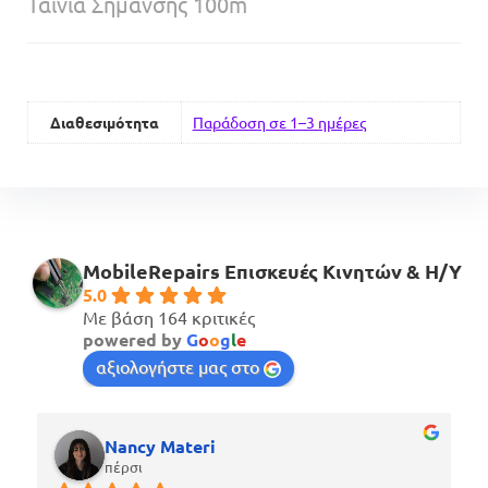
Ταινία Σήμανσης 100m
Διαθεσιμότητα
Παράδοση σε 1–3 ημέρες
MobileRepairs Επισκευές Κινητών & H/Y
5.0
Με βάση 164 κριτικές
powered by
G
o
o
g
l
e
αξιολογήστε μας στο
Nancy Materi
πέρσι