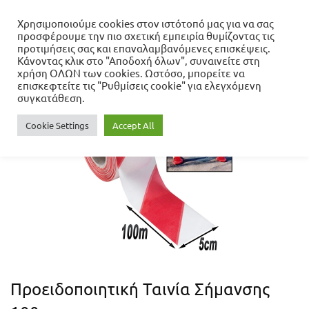
Χρησιμοποιούμε cookies στον ιστότοπό μας για να σας
προσφέρουμε την πιο σχετική εμπειρία θυμίζοντας τις
Αρχική σελίδα
προτιμήσεις σας και επαναλαμβανόμενες επισκέψεις.
Χωρίς κατηγορία
Προειδοποιητική Ταινία
Κάνοντας κλικ στο "Αποδοχή όλων", συναινείτε στη
Σήμανσης 100m
χρήση ΟΛΩΝ των cookies. Ωστόσο, μπορείτε να
επισκεφτείτε τις "Ρυθμίσεις cookie" για ελεγχόμενη
συγκατάθεση.
Cookie Settings
Accept All
Προειδοποιητική Ταινία Σήμανσης