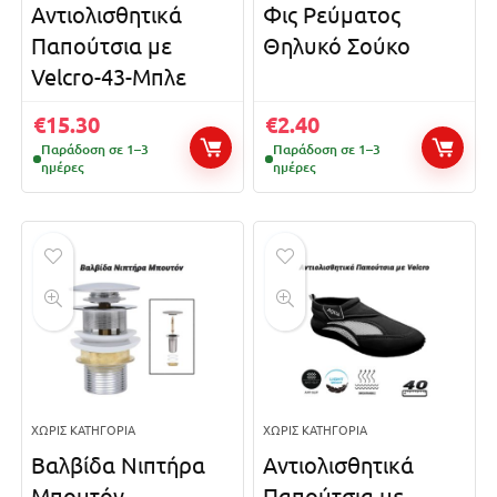
Αντιολισθητικά
Φις Ρεύματος
Παπούτσια με
Θηλυκό Σούκο
Velcro-43-Μπλε
€
15.30
€
2.40
Παράδοση σε 1–3
Παράδοση σε 1–3
ημέρες
ημέρες
ΧΩΡΊΣ ΚΑΤΗΓΟΡΊΑ
ΧΩΡΊΣ ΚΑΤΗΓΟΡΊΑ
Βαλβίδα Νιπτήρα
Αντιολισθητικά
Μπουτόν
Παπούτσια με