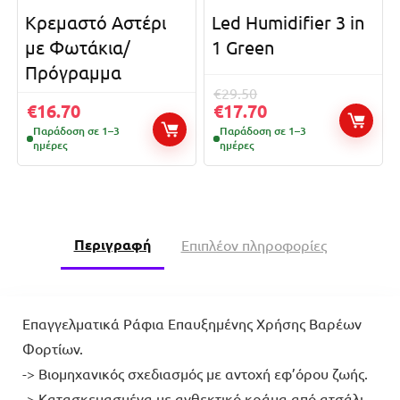
Κρεμαστό Αστέρι
Led Humidifier 3 in
με Φωτάκια/
1 Green
Πρόγραμμα
€
29.50
€
16.70
€
17.70
Παράδοση σε 1–3
Παράδοση σε 1–3
ημέρες
ημέρες
Περιγραφή
Επιπλέον πληροφορίες
Επαγγελματικά Ράφια Επαυξημένης Χρήσης Βαρέων
Φορτίων.
-> Βιομηχανικός σχεδιασμός με αντοχή εφ’όρου ζωής.
-> Κατασκευασμένα με ανθεκτικό κράμα από ατσάλι