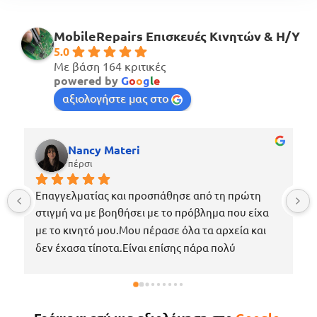
MobileRepairs Επισκευές Κινητών & H/Y
5.0
Με βάση 164 κριτικές
powered by
G
o
o
g
l
e
αξιολογήστε μας στο
Nancy Materi
πέρσι
Επαγγελματίας και προσπάθησε από τη πρώτη 
στιγμή να με βοηθήσει με το πρόβλημα που είχα 
με το κινητό μου.Μου πέρασε όλα τα αρχεία και 
δεν έχασα τίποτα.Είναι επίσης πάρα πολύ 
ευγενικός, μέχρι που με περίμενε στο μαγαζί για 
να πάρω το κινητό μου το νωρίτερο δυνατόν 
επειδή κάτι έτυχε στη δουλειά μου !Εάν χρειαστώ 