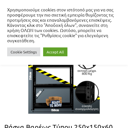
Χρησιμοποιούμε cookies στον ιστότοπό μας για να σας
προσφέρουμε την πιο σχετική εμπειρία θυμίζοντας τις
Αρχική σελίδα
προτιμήσεις σας και επαναλαμβανόμενες επισκέψεις.
Αξεσουάρ & Gadgets
Ράφια
Κάνοντας κλικ στο "Αποδοχή όλων", συναινείτε στη
Ράφια Βαρέως Τύπου
Μέγεθος 250x150
Ράφια Βαρέως
χρήση ΟΛΩΝ των cookies. Ωστόσο, μπορείτε να
Τύπου 250x150x60 Μαύρο
επισκεφτείτε τις "Ρυθμίσεις cookie" για ελεγχόμενη
συγκατάθεση.
Cookie Settings
Accept All
Ράφια Βαρέως Τύπου 250x150x60