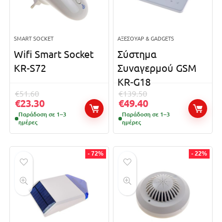
SMART SOCKET
ΑΞΕΣΟΥΆΡ & GADGETS
Wifi Smart Socket
Σύστημα
KR-S72
Συναγερμού GSM
KR-G18
€
51.60
€
139.50
€
23.30
€
49.40
Παράδοση σε 1–3
Παράδοση σε 1–3
ημέρες
ημέρες
- 72%
- 22%