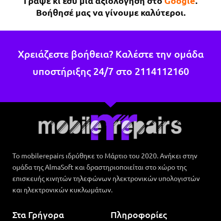
Γράψε κι εσύ μια αξιολόγηση στο
Google
.
κάτι άλλο θα επιστρέψω σίγουρα.
Βοήθησέ μας να γίνουμε καλύτεροι.
Χρειάζεστε βοήθεια? Καλέστε την ομάδα
υποστήριξης 24/7 στο
2114112160
Το mobilerepairs ιδρύθηκε το Μάρτιο του 2020. Ανήκει στην
ομάδα της AlmaSoft και δραστηριοποιείται στο χώρο της
επισκευής κινητών τηλεφώνων ηλεκτρονικών υπολογιστών
και ηλεκτρονικών κυκλωμάτων.
Στα Γρήγορα
Πληροφορίες