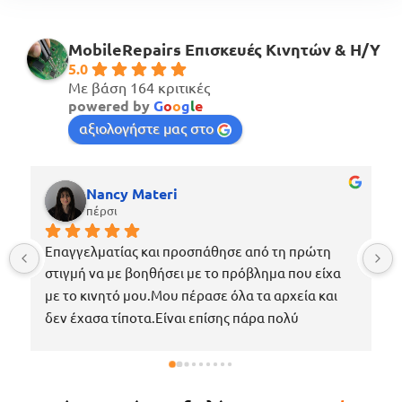
MobileRepairs Επισκευές Κινητών & H/Y
5.0
Με βάση 164 κριτικές
powered by
G
o
o
g
l
e
αξιολογήστε μας στο
Nancy Materi
πέρσι
Επαγγελματίας και προσπάθησε από τη πρώτη 
στιγμή να με βοηθήσει με το πρόβλημα που είχα 
με το κινητό μου.Μου πέρασε όλα τα αρχεία και 
δεν έχασα τίποτα.Είναι επίσης πάρα πολύ 
ευγενικός, μέχρι που με περίμενε στο μαγαζί για 
να πάρω το κινητό μου το νωρίτερο δυνατόν 
επειδή κάτι έτυχε στη δουλειά μου !Εάν χρειαστώ 