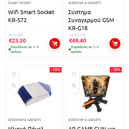
SMART SOCKET
ΑΞΕΣΟΥΆΡ & GADGETS
Wifi Smart Socket
Σύστημα
KR-S72
Συναγερμού GSM
KR-G18
€
51.60
€
139.50
€
23.30
€
49.40
Παράδοση σε 1–3
Παράδοση σε 1–3
ημέρες
ημέρες
- 72%
- 79%
ΑΞΕΣΟΥΆΡ & GADGETS
ΑΞΕΣΟΥΆΡ & GADGETS
Ηλιακό Πάνελ
AR GAME GUN για