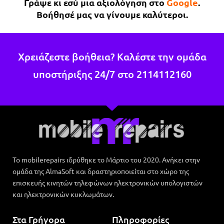
Γράψε κι εσύ μια αξιολόγηση στο
Google
.
κάτι άλλο θα επιστρέψω σίγουρα.
Βοήθησέ μας να γίνουμε καλύτεροι.
Χρειάζεστε βοήθεια? Καλέστε την ομάδα
υποστήριξης 24/7 στο
2114112160
Το mobilerepairs ιδρύθηκε το Μάρτιο του 2020. Ανήκει στην
ομάδα της AlmaSoft και δραστηριοποιείται στο χώρο της
επισκευής κινητών τηλεφώνων ηλεκτρονικών υπολογιστών
και ηλεκτρονικών κυκλωμάτων.
Στα Γρήγορα
Πληροφορίες