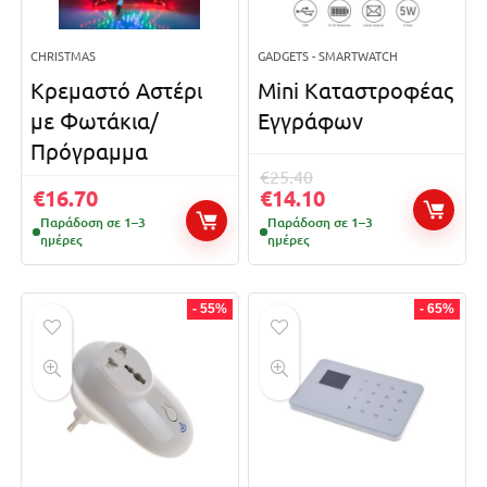
CHRISTMAS
GADGETS - SMARTWATCH
Κρεμαστό Αστέρι
Mini Καταστροφέας
με Φωτάκια/
Εγγράφων
Πρόγραμμα
€
25.40
€
16.70
€
14.10
Παράδοση σε 1–3
Παράδοση σε 1–3
ημέρες
ημέρες
- 55%
- 65%