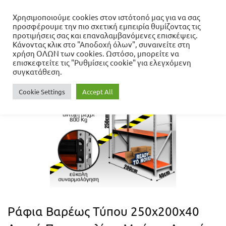
Χρησιμοποιούμε cookies στον ιστότοπό μας για να σας
προσφέρουμε την πιο σχετική εμπειρία θυμίζοντας τις
Αρχική σελίδα
προτιμήσεις σας και επαναλαμβανόμενες επισκέψεις.
Μέγεθος 250x200
Ράφια Βαρέως Τύπου
Κάνοντας κλικ στο "Αποδοχή όλων", συναινείτε στη
250x200x40 Λευκό-Πορτοκαλί με Μαύρες Δοκούς
χρήση ΟΛΩΝ των cookies. Ωστόσο, μπορείτε να
επισκεφτείτε τις "Ρυθμίσεις cookie" για ελεγχόμενη
συγκατάθεση.
Cookie Settings
Accept All
Ράφια Βαρέως Τύπου 250x200x40