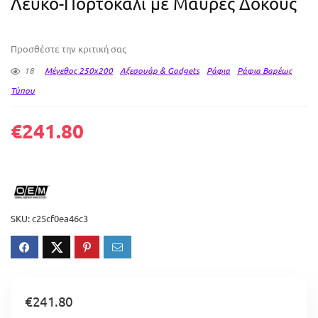
Λευκό-Πορτοκαλί με Μαύρες Δοκούς
Προσθέστε την κριτική σας
18
Μέγεθος 250x200
Αξεσουάρ & Gadgets
Ράφια
Ράφια Βαρέως
Τύπου
€
241.80
SKU:
c25cf0ea46c3
€
241.80