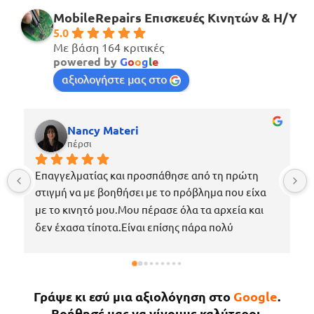
MobileRepairs Επισκευές Κινητών & H/Y
5.0
Με βάση 164 κριτικές
powered by
G
o
o
g
l
e
αξιολογήστε μας στο
Nancy Materi
πέρσι
Επαγγελματίας και προσπάθησε από τη πρώτη 
στιγμή να με βοηθήσει με το πρόβλημα που είχα 
με το κινητό μου.Μου πέρασε όλα τα αρχεία και 
δεν έχασα τίποτα.Είναι επίσης πάρα πολύ 
ευγενικός, μέχρι που με περίμενε στο μαγαζί για 
να πάρω το κινητό μου το νωρίτερο δυνατόν 
επειδή κάτι έτυχε στη δουλειά μου !Εάν χρειαστώ 
Γράψε κι εσύ μια αξιολόγηση στο
Google
.
κάτι άλλο θα επιστρέψω σίγουρα.
Βοήθησέ μας να γίνουμε καλύτεροι.