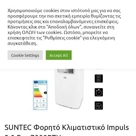
Χρησιμοποιούμε cookies στον ιστότοπό μας για να σας
προσφέρουμε την πιο σχετική εμπειρία θυμίζοντας τις
Αρχική σελίδα
προτιμήσεις σας και επαναλαμβανόμενες επισκέψεις.
Νέες Παραλαβές
SUNTEC Φορητό
Κάνοντας κλικ στο "Αποδοχή όλων", συναινείτε στη
Κλιματιστικό Impuls 2.0 Eco 7000BTU
χρήση ΟΛΩΝ των cookies. Ωστόσο, μπορείτε να
επισκεφτείτε τις "Ρυθμίσεις cookie" για ελεγχόμενη
συγκατάθεση.
Cookie Settings
Accept All
SUNTEC Φορητό Κλιματιστικό Impuls