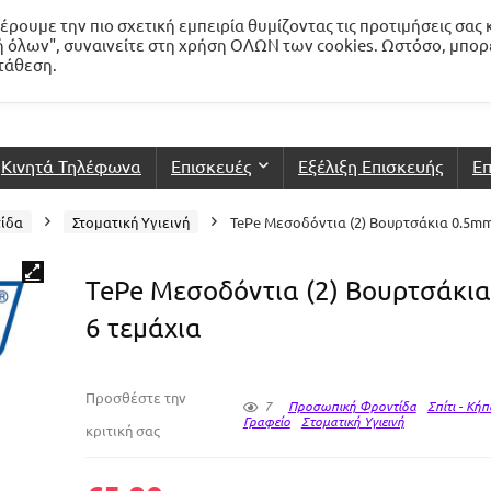
ρουμε την πιο σχετική εμπειρία θυμίζοντας τις προτιμήσεις σας 
 όλων", συναινείτε στη χρήση ΟΛΩΝ των cookies. Ωστόσο, μπορ
ατάθεση.
Κινητά Τηλέφωνα
Επισκευές
Εξέλιξη Επισκευής
Επ
ίδα
Στοματική Υγιεινή
TePe Μεσοδόντια (2) Βουρτσάκια 0.5mm
TePe Μεσοδόντια (2) Βουρτσάκι
6 τεμάχια
Προσθέστε την
7
Προσωπική Φροντίδα
Σπίτι - Κήπ
Γραφείο
Στοματική Υγιεινή
κριτική σας