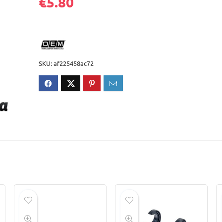
€
5.80
SKU:
af225458ac72