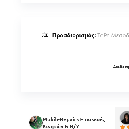
Προσδιορισμός:
TePe Μεσοδό
Διαθεσι
MobileRepairs Επισκευές
Κινητών & H/Y