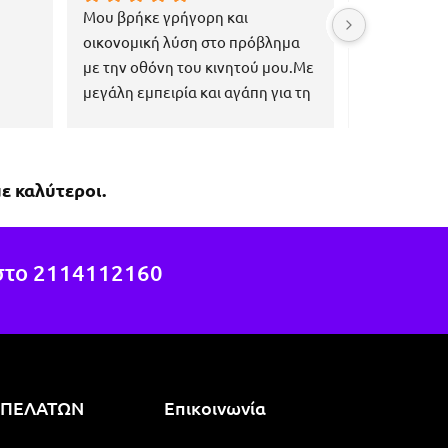
Μου βρήκε γρήγορη και 
Εξαιρετική κ
οικονομική λύση στο πρόβλημα 
εξυπηρέτηση
με την οθόνη του κινητού μου.Με 
επαγγελματί
μεγάλη εμπειρία και αγάπη για τη 
ανάγκες του
δουλειά του, πιστεύω ότι μπορεί 
να βοηθήσει εκεί που οι άλλοι 
έχουν αποτύχει.Εύκολη 
ε καλύτεροι.
μετακίνηση με τη συγκοινωνία, 
ακριβώς στη στάση 1η 
Χαροκόπου, της γραμμής 040.
στο
2114112160
 ΠΕΛΑΤΩΝ
Επικοινωνία