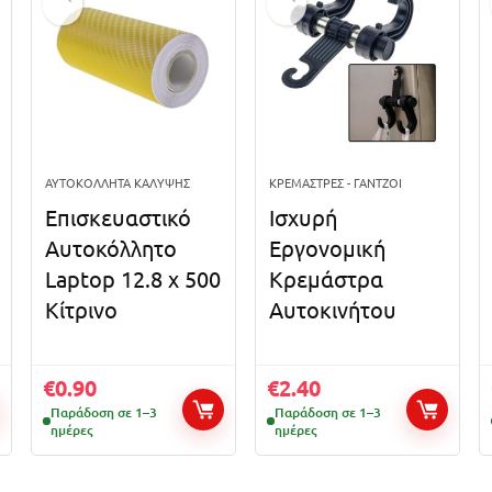
ΑΥΤΟΚΌΛΛΗΤΑ ΚΆΛΥΨΗΣ
ΚΡΕΜΆΣΤΡΕΣ - ΓΆΝΤΖΟΙ
Επισκευαστικό
Ισχυρή
Αυτοκόλλητο
Εργονομική
Laptop 12.8 x 500
Κρεμάστρα
Κίτρινο
Αυτοκινήτου
€
0.90
€
2.40
Παράδοση σε 1–3
Παράδοση σε 1–3
ημέρες
ημέρες