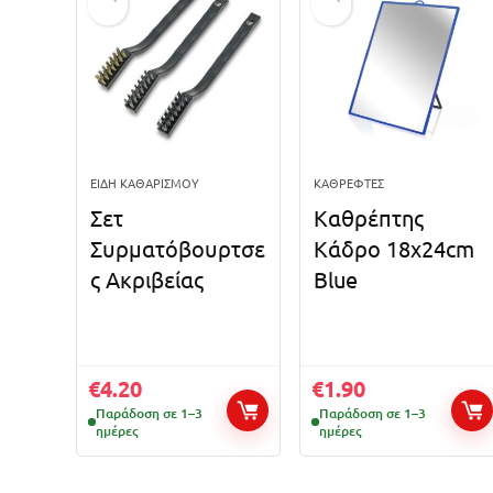
ΕΊΔΗ ΚΑΘΑΡΙΣΜΟΎ
ΚΑΘΡΈΦΤΕΣ
Σετ
Καθρέπτης
Συρματόβουρτσε
Κάδρο 18x24cm
ς Ακριβείας
Blue
€
4.20
€
1.90
Παράδοση σε 1–3
Παράδοση σε 1–3
ημέρες
ημέρες