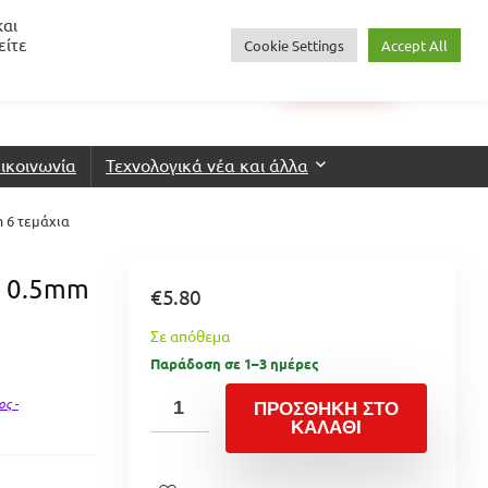
και
είτε
Cookie Settings
Accept All
0
€
0.00
Login
Wishlist
ικοινωνία
Τεχνολογικά νέα και άλλα
 6 τεμάχια
α 0.5mm
€
5.80
Σε απόθεμα
Παράδοση σε 1–3 ημέρες
ος -
ΠΡΟΣΘΉΚΗ ΣΤΟ
ΚΑΛΆΘΙ