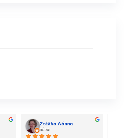
Στέλλα Λάππα
gian
πέρσι
πριν α