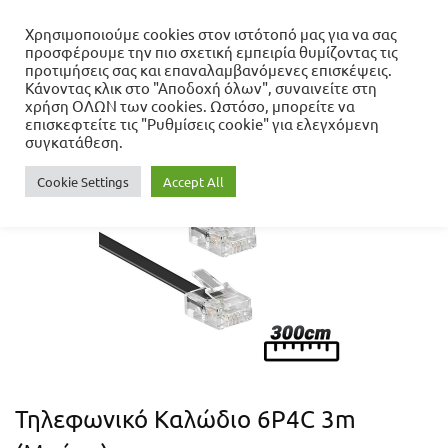
Χρησιμοποιούμε cookies στον ιστότοπό μας για να σας
προσφέρουμε την πιο σχετική εμπειρία θυμίζοντας τις
Αρχική σελίδα
προτιμήσεις σας και επαναλαμβανόμενες επισκέψεις.
Νέες Παραλαβές
Τηλεφωνικό Καλώδιο
Κάνοντας κλικ στο "Αποδοχή όλων", συναινείτε στη
6P4C 3m (Μαύρο)
χρήση ΟΛΩΝ των cookies. Ωστόσο, μπορείτε να
επισκεφτείτε τις "Ρυθμίσεις cookie" για ελεγχόμενη
συγκατάθεση.
Cookie Settings
Accept All
Τηλεφωνικό Καλώδιο 6P4C 3m