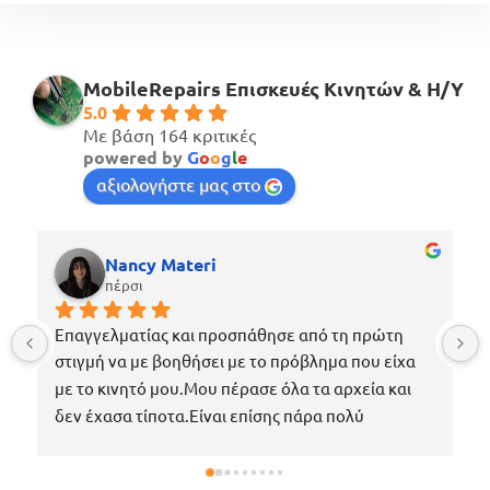
MobileRepairs Επισκευές Κινητών & H/Y
5.0
Με βάση 164 κριτικές
powered by
G
o
o
g
l
e
αξιολογήστε μας στο
Nancy Materi
πέρσι
Επαγγελματίας και προσπάθησε από τη πρώτη 
στιγμή να με βοηθήσει με το πρόβλημα που είχα 
με το κινητό μου.Μου πέρασε όλα τα αρχεία και 
δεν έχασα τίποτα.Είναι επίσης πάρα πολύ 
ευγενικός, μέχρι που με περίμενε στο μαγαζί για 
να πάρω το κινητό μου το νωρίτερο δυνατόν 