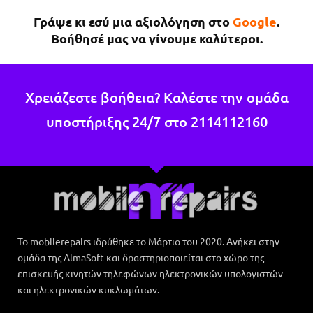
επειδή κάτι έτυχε στη δουλειά μου !Εάν χρειαστώ 
Γράψε κι εσύ μια αξιολόγηση στο
Google
.
κάτι άλλο θα επιστρέψω σίγουρα.
Βοήθησέ μας να γίνουμε καλύτεροι.
Χρειάζεστε βοήθεια? Καλέστε την ομάδα
υποστήριξης 24/7 στο
2114112160
Το mobilerepairs ιδρύθηκε το Μάρτιο του 2020. Ανήκει στην
ομάδα της AlmaSoft και δραστηριοποιείται στο χώρο της
επισκευής κινητών τηλεφώνων ηλεκτρονικών υπολογιστών
και ηλεκτρονικών κυκλωμάτων.