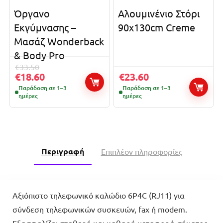
Όργανο
Αλουμινένιο Στόρι
Εκγύμνασης –
90x130cm Creme
Μασάζ Wonderback
& Body Pro
€
33.50
€
18.60
€
23.60
Παράδοση σε 1–3
Παράδοση σε 1–3
ημέρες
ημέρες
Περιγραφή
Επιπλέον πληροφορίες
Αξιόπιστο τηλεφωνικό καλώδιο 6P4C (RJ11) για
σύνδεση τηλεφωνικών συσκευών, fax ή modem.
Εξασφαλίζει σταθερή και καθαρή μεταφορά σήματος,