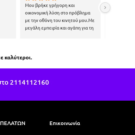
Μου βρήκε γρήγορη και 
Εξαιρετική κ
οικονομική λύση στο πρόβλημα 
εξυπηρέτηση
με την οθόνη του κινητού μου.Με 
επαγγελματί
μεγάλη εμπειρία και αγάπη για τη 
ανάγκες του
δουλειά του, πιστεύω ότι μπορεί 
να βοηθήσει εκεί που οι άλλοι 
έχουν αποτύχει.Εύκολη 
ε καλύτεροι.
μετακίνηση με τη συγκοινωνία, 
ακριβώς στη στάση 1η 
Χαροκόπου, της γραμμής 040.
στο
2114112160
 ΠΕΛΑΤΩΝ
Επικοινωνία