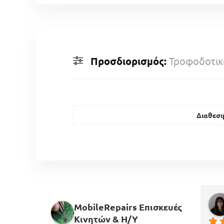
Προσδιορισμός:
Τροφοδοτικό
Διαθεσι
MobileRepairs Επισκευές
Κινητών & H/Y