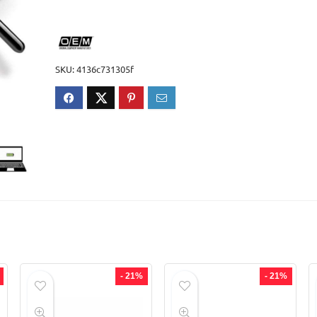
SKU:
4136c731305f
- 21%
- 21%