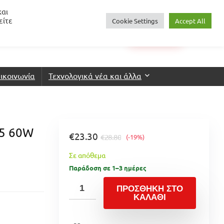
και
είτε
Cookie Settings
Accept All
0
€
0.00
Login
Wishlist
ικοινωνία
Τεχνολογικά νέα και άλλα
.5 60W
€
23.30
€
28.80
(-19%)
Σε απόθεμα
Παράδοση σε 1–3 ημέρες
ΠΡΟΣΘΉΚΗ ΣΤΟ
ΚΑΛΆΘΙ