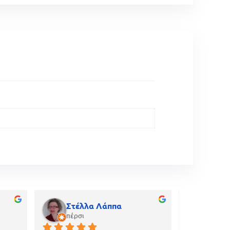
Στέλλα Λάππα
gian
πέρσι
πριν α