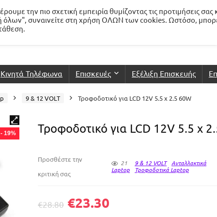
ρουμε την πιο σχετική εμπειρία θυμίζοντας τις προτιμήσεις σας 
 όλων", συναινείτε στη χρήση ΟΛΩΝ των cookies. Ωστόσο, μπορ
ατάθεση.
Κινητά Τηλέφωνα
Επισκευές
Εξέλιξη Επισκευής
Επ
op
9 & 12 VOLT
Τροφοδοτικό για LCD 12V 5.5 x 2.5 60W
Τροφοδοτικό για LCD 12V 5.5 x 2
- 19%
Προσθέστε την
21
9 & 12 VOLT
Ανταλλακτικά
Laptop
Τροφοδοτικά Laptop
κριτική σας
€
23.30
€
28.80