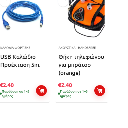
ΚΑΛΏΔΙΑ ΦΌΡΤΙΣΗΣ
ΑΚΟΥΣΤΙΚΆ - HANDSFREE
USB Καλώδιο
Θήκη τηλεφώνου
Προέκταση 5m.
για μπράτσο
(orange)
€
2.40
€
2.40
Παράδοση σε 1–3
Παράδοση σε 1–3
ημέρες
ημέρες