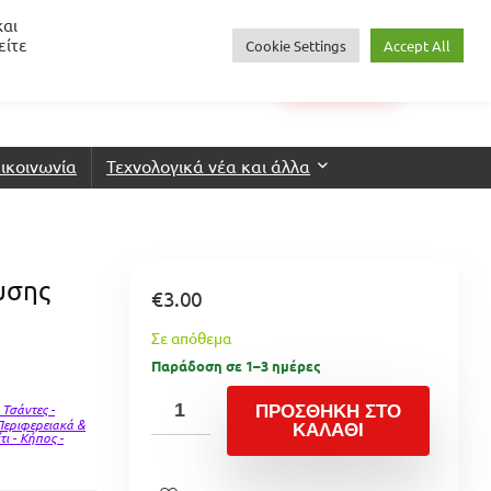
και
είτε
Cookie Settings
Accept All
0
€
0.00
Login
Wishlist
ικοινωνία
Τεχνολογικά νέα και άλλα
υσης
€
3.00
Σε απόθεμα
Παράδοση σε 1–3 ημέρες
 Τσάντες -
ΠΡΟΣΘΉΚΗ ΣΤΟ
Περιφερειακά &
ΚΑΛΆΘΙ
τι - Κήπος -