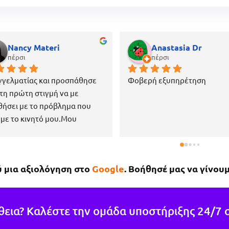
Nancy Materi
Anastasia Dr
πέρσι
πέρσι
γελματίας και προσπάθησε 
Φοβερή εξυπηρέτηση
τη πρώτη στιγμή να με 
ήσει με το πρόβλημα που 
 με το κινητό μου.Μου 
σε όλα τα αρχεία και δεν 
α τίποτα.Είναι επίσης πάρα 
 ευγενικός, μέχρι που με 
ύ μια αξιολόγηση στο
Google
. Βοήθησέ μας να γίνουμ
μενε στο μαγαζί για να πάρω 
ινητό μου το νωρίτερο 
τόν επειδή κάτι έτυχε στη 
ειά μου !Εάν χρειαστώ κάτι 
θεια? Καλέστε την ομάδα υποστήριξης 24/7 
 θα επιστρέψω σίγουρα.