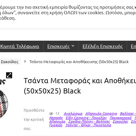
ρουμε την πιο σχετική εμπειρία θυμίζοντας τις προτιμήσεις σας 
 όλων", συναινείτε στη χρήση ΟΛΩΝ των cookies. Ωστόσο, μπορ
ατάθεση.
Κινητά Τηλέφωνα
Επισκευές
Εξέλιξη Επισκευής
Επ
Σακούλες
Τσάντα Μεταφοράς και Αποθήκευσης (50x50x25) Black
Τσάντα Μεταφοράς και Αποθήκε
(50x50x25) Black
Προσθέστε
13
Αναλώσιμα
Αξεσουάρ Camping
Βαλίτσες -
Νεσεσέρ
Είδη Camping - Παραλίας
Περιφερειακά
την κριτική
Αξεσουάρ
Σακίδια Πλάτης - Βαλίτσες
Σακούλες
Σπί
Γραφείο
Τσάντες - Θήκες - Προστασία
σας