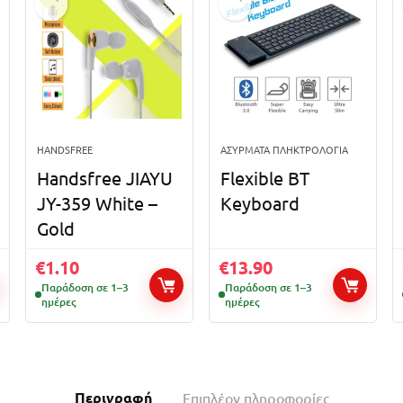
HANDSFREE
ΑΣΎΡΜΑΤΑ ΠΛΗΚΤΡΟΛΌΓΙΑ
Handsfree JIAYU
Flexible BT
JY-359 White –
Keyboard
Gold
€
1.10
€
13.90
Παράδοση σε 1–3
Παράδοση σε 1–3
ημέρες
ημέρες
Περιγραφή
Επιπλέον πληροφορίες