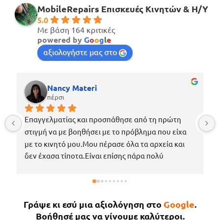
MobileRepairs Επισκευές Κινητών & H/Y
5.0
Με βάση 164 κριτικές
powered by
G
o
o
g
l
e
αξιολογήστε μας στο
Nancy Materi
πέρσι
Επαγγελματίας και προσπάθησε από τη πρώτη 
στιγμή να με βοηθήσει με το πρόβλημα που είχα 
με το κινητό μου.Μου πέρασε όλα τα αρχεία και 
δεν έχασα τίποτα.Είναι επίσης πάρα πολύ 
ευγενικός, μέχρι που με περίμενε στο μαγαζί για 
να πάρω το κινητό μου το νωρίτερο δυνατόν 
επειδή κάτι έτυχε στη δουλειά μου !Εάν χρειαστώ 
Γράψε κι εσύ μια αξιολόγηση στο
Google
.
κάτι άλλο θα επιστρέψω σίγουρα.
Βοήθησέ μας να γίνουμε καλύτεροι.