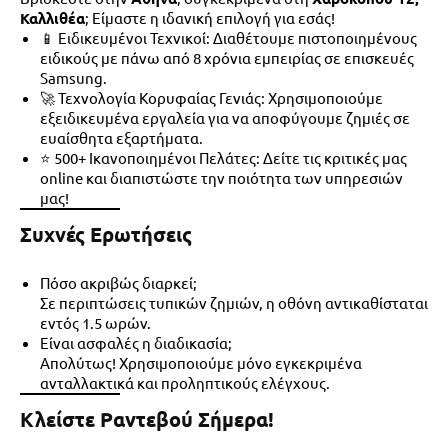
Καλλιθέα
; Είμαστε η ιδανική επιλογή για εσάς!
📱 Ειδικευμένοι Τεχνικοί
: Διαθέτουμε πιστοποιημένους
ειδικούς με πάνω από 8 χρόνια εμπειρίας σε επισκευές
Samsung.
🚀 Τεχνολογία Κορυφαίας Γενιάς
: Χρησιμοποιούμε
εξειδικευμένα εργαλεία για να αποφύγουμε ζημιές σε
ευαίσθητα εξαρτήματα.
⭐ 500+ Ικανοποιημένοι Πελάτες
: Δείτε τις κριτικές μας
online και διαπιστώστε την ποιότητα των υπηρεσιών
μας!
Συχνές Ερωτήσεις
Πόσο ακριβώς διαρκεί;
Σε περιπτώσεις τυπικών ζημιών, η οθόνη αντικαθίσταται
εντός
1.5 ωρών
.
Είναι ασφαλές η διαδικασία;
Απολύτως! Χρησιμοποιούμε μόνο εγκεκριμένα
ανταλλακτικά και προληπτικούς ελέγχους.
Κλείστε Ραντεβού Σήμερα!