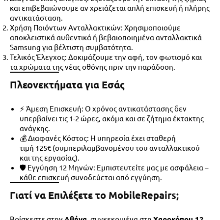
και επιβεβαιώνουμε αν χρειάζεται απλή επισκευή ή πλήρης
αντικατάσταση.
Χρήση Ποιόντων Ανταλλακτικών
: Χρησιμοποιούμε
αποκλειστικά αυθεντικά ή βεβαιοποιημένα ανταλλακτικά
Samsung για βέλτιστη συμβατότητα.
Τελικός Έλεγχος
: Δοκιμάζουμε την αφή, τον φωτισμό και
τα χρώματα της νέας οθόνης πριν την παράδοση.
Πλεονεκτήματα για Εσάς
⚡ Άμεση Επισκευή
: Ο
χρόνος αντικατάστασης
δεν
υπερβαίνει τις 1-2 ώρες, ακόμα και σε ζήτημα έκτακτης
ανάγκης.
💰 Διαφανές Κόστος
: Η υπηρεσία έχει σταθερή
τιμή
125€
(συμπεριλαμβανομένου του ανταλλακτικού
και της εργασίας).
🛡️ Εγγύηση 12 Μηνών
: Εμπιστευτείτε μας με ασφάλεια –
κάθε επισκευή συνοδεύεται από εγγύηση.
Γιατί να Επιλέξετε το MobileRepairs;
Βρίσκεστε στην
Αθήνα
, συγκεκριμένα στη
Χαροκόπου 12,