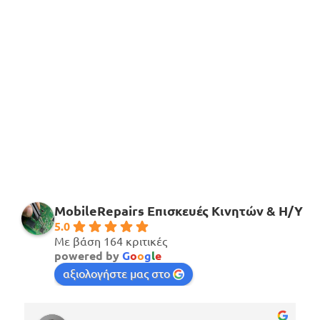
MobileRepairs Επισκευές Κινητών & H/Y
5.0
Με βάση 164 κριτικές
powered by
G
o
o
g
l
e
αξιολογήστε μας στο