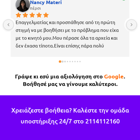
Nancy Materi
πέρσι
Επαγγελματίας και προσπάθησε από τη πρώτη 
στιγμή να με βοηθήσει με το πρόβλημα που είχα 
με το κινητό μου.Μου πέρασε όλα τα αρχεία και 
δεν έχασα τίποτα.Είναι επίσης πάρα πολύ 
ευγενικός, μέχρι που με περίμενε στο μαγαζί για 
να πάρω το κινητό μου το νωρίτερο δυνατόν 
επειδή κάτι έτυχε στη δουλειά μου !Εάν χρειαστώ 
Γράψε κι εσύ μια αξιολόγηση στο
Google
.
κάτι άλλο θα επιστρέψω σίγουρα.
Βοήθησέ μας να γίνουμε καλύτεροι.
Χρειάζεστε βοήθεια? Καλέστε την ομάδα
υποστήριξης 24/7 στο
2114112160