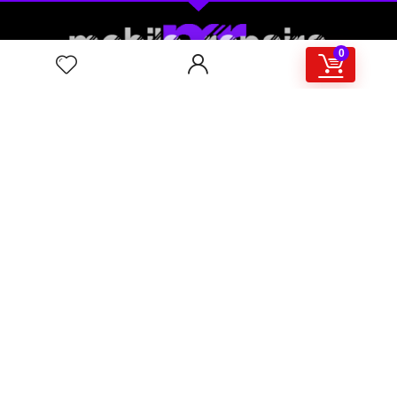
0
Το mobilerepairs ιδρύθηκε το Μάρτιο του 2020. Ανήκει στην
ομάδα της AlmaSoft και δραστηριοποιείται στο χώρο της
επισκευής κινητών τηλεφώνων ηλεκτρονικών υπολογιστών
και ηλεκτρονικών κυκλωμάτων.
Στα Γρήγορα
Πληροφορίες
Ο Λογαριασμός μου
Επικοινωνία
Οι Παραγγελίες μου
Όροι Χρήσης
Συχνές Ερωτήσεις
Πολιτική Επιστροφών
Πολιτική Προστασίας
Προσωπικών Δεδομένων
Τρόποι Αποστολής & Πληρωμής
ΕΞΥΠΗΡΕΤΗΣΗ
Επικοινωνία