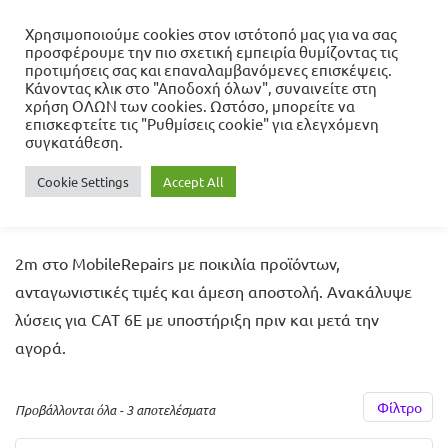
Χρησιμοποιούμε cookies στον ιστότοπό μας για να σας
προσφέρουμε την πιο σχετική εμπειρία θυμίζοντας τις
προτιμήσεις σας και επαναλαμβανόμενες επισκέψεις.
Κάνοντας κλικ στο "Αποδοχή όλων", συναινείτε στη
Αρχική σελίδα
Αναβάθμιση & Δίκτυα
χρήση ΟΛΩΝ των cookies. Ωστόσο, μπορείτε να
Καλώδια - Αντάπτορες - Οργάνωση
Καλώδια Ethernet
επισκεφτείτε τις "Ρυθμίσεις cookie" για ελεγχόμενη
CAT 6E
2m
συγκατάθεση.
Cookie Settings
Accept All
2m
2m στο MobileRepairs με ποικιλία προϊόντων,
ανταγωνιστικές τιμές και άμεση αποστολή. Ανακάλυψε
λύσεις για CAT 6E με υποστήριξη πριν και μετά την
αγορά.
Φίλτρο
Προβάλλονται όλα - 3 αποτελέσματα