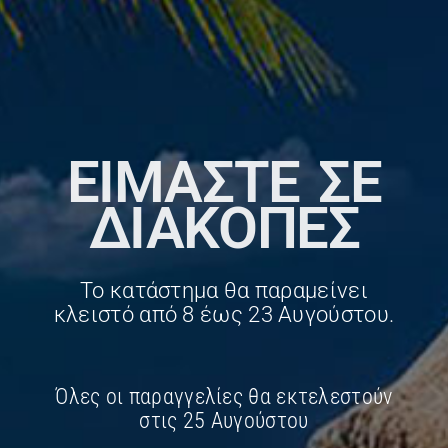
ΕΊΜΑΣΤΕ ΣΕ
ΔΙΑΚΟΠΕΣ
Το κατάστημα θα παραμείνει
κλειστό από 8 έως 23 Αυγούστου.
Όλες οι παραγγελίες θα εκτελεστούν
στις 25 Αυγούστου