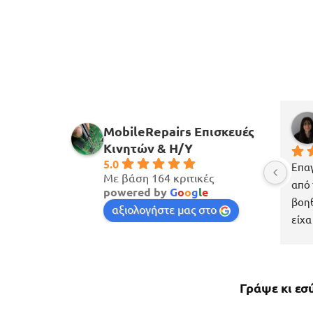
Meetion
Modee Lighting
OEM
Philips
PIHOT
Pixel 3A
POWER ON
MobileRepairs Επισκευές
QIHANG
Κινητών & H/Y
REOLINK
5.0
Επαγ
ROLINE
Με βάση 164 κριτικές
από 
powered by
G
o
o
g
l
e
Samsung
βοηθ
αξιολογήστε μας στο
STONET
είχα
Superior
πέρα
TENDA
έχασ
Toshiba
πολύ
UGREEN
Γράψε κι εσ
περί
WIS
το κ