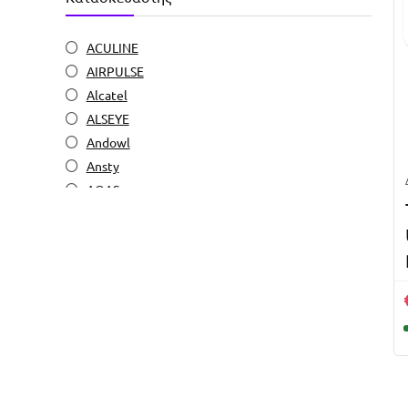
ACULINE
AIRPULSE
Alcatel
ALSEYE
Andowl
Ansty
AOAS
APACER
Apple
Artezan
Asus
Atc
Avide
Awei
Brateck
Conotech