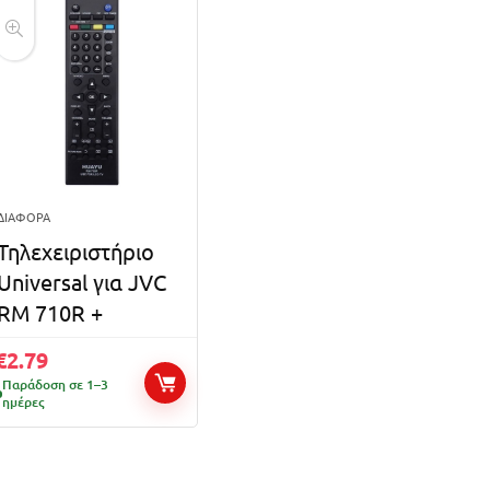
ΔΙΆΦΟΡΑ
Τηλεχειριστήριο
Universal για JVC
RM 710R +
€
2.79
Παράδοση σε 1–3
ημέρες