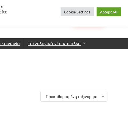
και
είτε
Cookie Settings
Accept All
0
€
0.00
Login
Wishlist
ικοινωνία
Τεχνολογικά νέα και άλλα
Προκαθορισμένη ταξινόμηση