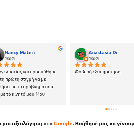
Nancy Materi
Anastasia Dr
πέρσι
πέρσι
γελματίας και προσπάθησε 
Φοβερή εξυπηρέτηση
τη πρώτη στιγμή να με 
ήσει με το πρόβλημα που 
 με το κινητό μου.Μου 
σε όλα τα αρχεία και δεν 
α τίποτα.Είναι επίσης πάρα 
 ευγενικός, μέχρι που με 
ύ μια αξιολόγηση στο
Google
. Βοήθησέ μας να γίνουμ
μενε στο μαγαζί για να πάρω 
ινητό μου το νωρίτερο 