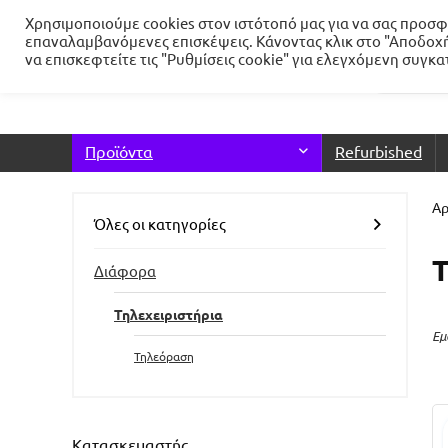
Χρησιμοποιούμε cookies στον ιστότοπό μας για να σας προσφέ
επαναλαμβανόμενες επισκέψεις. Κάνοντας κλικ στο "Αποδοχή
να επισκεφτείτε τις "Ρυθμίσεις cookie" για ελεγχόμενη συγκ
Προϊόντα
Refurbished
Αρ
Όλες οι κατηγορίες
Τ
Διάφορα
Τηλεχειριστήρια
Εμ
Τηλεόραση
Κατασκευαστής