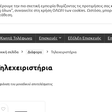
ρουμε την πιο σχετική εμπειρία θυμίζοντας τις προτιμήσεις σας 
 όλων", συναινείτε στη χρήση ΟΛΩΝ των cookies. Ωστόσο, μπορ
ατάθεση.
Κινητά Τηλέφωνα
Επισκευές
Εξέλιξη Επισκευής
Επ
χική σελίδα
Διάφορα
Τηλεχειριστήρια
ηλεχειριστήρια
φάνιση του μοναδικού αποτελέσματος