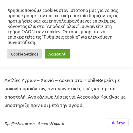
Χρησιμοποιούμε cookies στον ιστότοπό μας για να σας
προσφέρουμε την πιο σχετική εμπειρία θυμίζοντας τις
προτιμήσεις σας και επαναλαμβανόμενες επισκέψεις.
Κάνοντας κλικ στο "Αποδοχή όλων", συναινείτε στη
Αρχική σελίδα
Σπίτι - Κήπος - Γραφείο
Κουζίνα
χρήση ΟΛΩΝ των cookies. Ωστόσο, μπορείτε να
Αξεσουάρ Κουζίνας
Αντλίες Υγρών - Χωνιά - Δοχεία
επισκεφτείτε τις "Ρυθμίσεις cookie" για ελεγχόμενη
συγκατάθεση.
Αντλίες Υγρών - Χωνιά -
Cookie Settings
Accept All
Δοχεία
Αντλίες Υγρών – Χωνιά – Δοχεία στο MobileRepairs με
ποικιλία προϊόντων, ανταγωνιστικές τιμές και άμεση
αποστολή. Ανακάλυψε λύσεις για Αξεσουάρ Κουζίνας με
υποστήριξη πριν και μετά την αγορά.
Φίλτρο
Προβάλλονται όλα - 6 αποτελέσματα