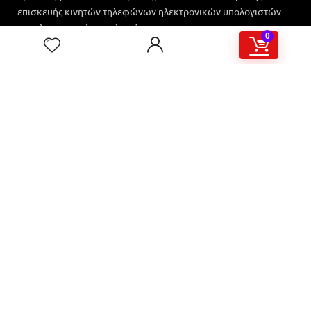
επισκευής κινητών τηλεφώνων ηλεκτρονικών υπολογιστών
και ηλεκτρονικών κυκλωμάτων.
0
Στα Γρήγορα
Πληροφορίες
Ο Λογαριασμός μου
Επικοινωνία
Οι Παραγγελίες μου
Όροι Χρήσης
Συχνές Ερωτήσεις
Πολιτική Επιστροφών
Πολιτική Προστασίας
Προσωπικών Δεδομένων
Τρόποι Αποστολής & Πληρωμής
ΕΞΥΠΗΡΕΤΗΣΗ
Επικοινωνία
ΠΕΛΑΤΩΝ
Χαροκόπου 12 Καλλιθέα
Tutorials
2114112160
Resources
info@mobilerepairs.gr
Οδηγοί
ΓΕΜΗ: 167877403000