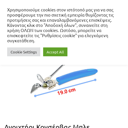
Χρησιμοποιούμε cookies στον ιστότοπό μας για να σας
προσφέρουμε την πιο σχετική εμπειρία θυμίζοντας τις
Αρχική σελίδα
προτιμήσεις σας και επαναλαμβανόμενες επισκέψεις.
Σπίτι - Κήπος - Γραφείο
Κουζίνα
Κάνοντας κλικ στο "Αποδοχή όλων", συναινείτε στη
Αξεσουάρ Κουζίνας
Ανοιχτήρια - Ακονιστήρια
χρήση ΟΛΩΝ των cookies. Ωστόσο, μπορείτε να
Ανοιχτήρι Κονσέρβας Μπλε
επισκεφτείτε τις "Ρυθμίσεις cookie" για ελεγχόμενη
συγκατάθεση.
Cookie Settings
Accept All
- 66%
Ανοιχτήρι Κονσέρβας Μπλε