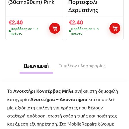
(30cmx90cm) Pink
Πορτοφόλι
Δερματίνης
€
2.40
€
2.40
Παράδοση σε 1–3
Παράδοση σε 1–3
ημέρες
ημέρες
Περιγραφή
Επιπλέον πληροφορίες
Το
Ανοιχτήρι Κονσέρβας Μπλε
ανήκει στη δημοφιλή
κατηγορία
Ανοιχτήρια – Ακονιστήρια
και αποτελεί
μία αξιόπιστη επιλογή για χρήστες που θέλουν
σταθερή απόδοση, σωστή σχέση τιμής και ποιότητας
και άμεση εξυπηρέτηση. Στο MobileRepairs δίνουμε