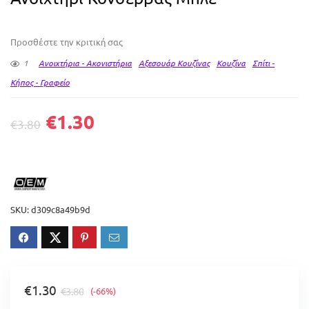
Προσθέστε την κριτική σας
1
Ανοιχτήρια - Ακονιστήρια
Αξεσουάρ Κουζίνας
Κουζίνα
Σπίτι -
Κήπος - Γραφείο
€
1.30
€
3.80
SKU:
d309c8a49b9d
€
1.30
€
3.80
(-66%)