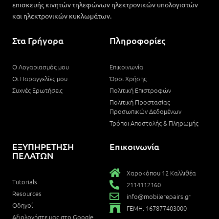
επισκευής κινητών τηλεφώνων ηλεκτρονικών υπολογιστών
και ηλεκτρονικών κυκλωμάτων.
Στα Γρήγορα
Πληροφορίες
Ο Λογαριασμός μου
Επικοινωνία
Οι Παραγγελίες μου
Όροι Χρήσης
Συχνές Ερωτήσεις
Πολιτική Επιστροφών
Πολιτική Προστασίας
Προσωπικών Δεδομένων
Τρόποι Αποστολής & Πληρωμής
ΕΞΥΠΗΡΕΤΗΣΗ
Επικοινωνία
ΠΕΛΑΤΩΝ
Χαροκόπου 12 Καλλιθέα
Tutorials
2114112160
Resources
info@mobilerepairs.gr
Οδηγοί
ΓΕΜΗ: 167877403000
Αξιολογήστε μας στο Google