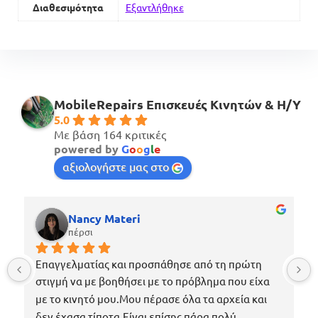
Διαθεσιμότητα
Εξαντλήθηκε
MobileRepairs Επισκευές Κινητών & H/Y
5.0
Με βάση 164 κριτικές
powered by
G
o
o
g
l
e
αξιολογήστε μας στο
Nancy Materi
πέρσι
Επαγγελματίας και προσπάθησε από τη πρώτη 
στιγμή να με βοηθήσει με το πρόβλημα που είχα 
με το κινητό μου.Μου πέρασε όλα τα αρχεία και 
δεν έχασα τίποτα.Είναι επίσης πάρα πολύ 