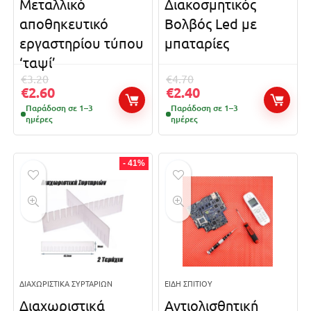
Μεταλλικό
Διακοσμητικός
αποθηκευτικό
Βολβός Led με
εργαστηρίου τύπου
μπαταρίες
‘ταψί’
€
3.20
€
4.70
€
2.60
€
2.40
Παράδοση σε 1–3
Παράδοση σε 1–3
ημέρες
ημέρες
- 41%
ΔΙΑΧΩΡΙΣΤΙΚΆ ΣΥΡΤΑΡΙΏΝ
ΕΊΔΗ ΣΠΙΤΙΟΎ
Διαχωριστικά
Αντιολισθητική