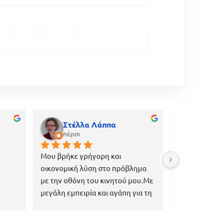
Στέλλα Λάππα
gian
πέρσι
πριν α
Μου βρήκε γρήγορη και 
Εξαιρετική κ
οικονομική λύση στο πρόβλημα 
εξυπηρέτηση
με την οθόνη του κινητού μου.Με 
επαγγελματί
μεγάλη εμπειρία και αγάπη για τη 
ανάγκες του
δουλειά του, πιστεύω ότι μπορεί 
να βοηθήσει εκεί που οι άλλοι 