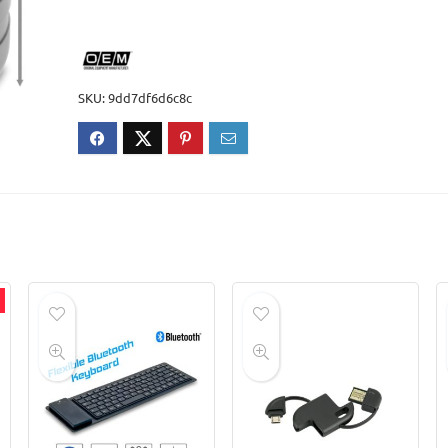
SKU:
9dd7df6d6c8c