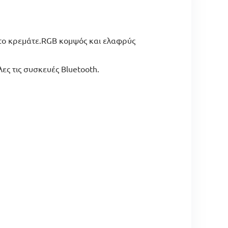
 το κρεμάτε.RGB κομψός και ελαφρύς
 τις συσκευές Bluetooth.