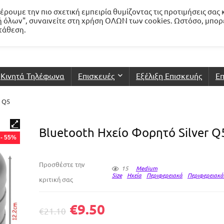
ρουμε την πιο σχετική εμπειρία θυμίζοντας τις προτιμήσεις σας 
 όλων", συναινείτε στη χρήση ΟΛΩΝ των cookies. Ωστόσο, μπορ
ατάθεση.
Κινητά Τηλέφωνα
Επισκευές
Εξέλιξη Επισκευής
Επ
r Q5
Bluetooth Ηχείο Φορητό Silver Q
- 55%
Προσθέστε την
15
Medium
Size
Ηχεία
Περιφερειακά
Περιφερειακά
κριτική σας
€
9.50
€
21.10