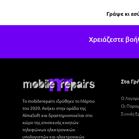
πολύ
Γράψε κι εσ
περί
το κ
δυνα
δουλ
Χρειάζεστε βοή
άλλο
Στα Γρ
Ο Λογαρ
Το mobilerepairs ιδρύθηκε το Μάρτιο
Οι Παραγ
του 2020. Ανήκει στην ομάδα της
Συχνές Ε
AlmaSoft και δραστηριοποιείται στο
χώρο της επισκευής κινητών
τηλεφώνων ηλεκτρονικών
υπολογιστών και ηλεκτρονικών