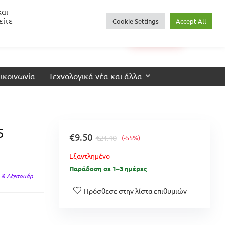
και
είτε
Cookie Settings
Accept All
0
€
0.00
Login
Wishlist
ικοινωνία
Τεχνολογικά νέα και άλλα
5
€
9.50
€
21.10
(-55%)
Εξαντλημένο
Παράδοση σε 1–3 ημέρες
 & Αξεσουάρ
Πρόσθεσε στην λίστα επιθυμιών