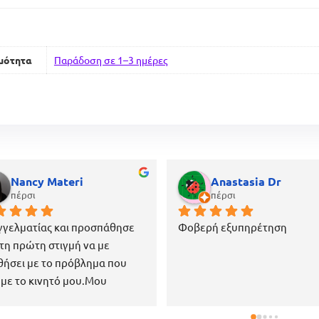
μότητα
Παράδοση σε 1–3 ημέρες
Nancy Materi
Anastasia Dr
πέρσι
πέρσι
γελματίας και προσπάθησε 
Φοβερή εξυπηρέτηση
τη πρώτη στιγμή να με 
ήσει με το πρόβλημα που 
 με το κινητό μου.Μου 
σε όλα τα αρχεία και δεν 
α τίποτα.Είναι επίσης πάρα 