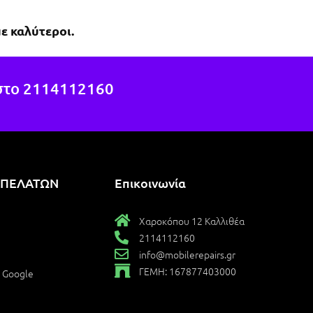
έχουν αποτύχει.Εύκολη 
ε καλύτεροι.
μετακίνηση με τη συγκοινωνία, 
ακριβώς στη στάση 1η 
Χαροκόπου, της γραμμής 040.
στο
2114112160
 ΠΕΛΑΤΩΝ
Επικοινωνία
Χαροκόπου 12 Καλλιθέα
2114112160
info@mobilerepairs.gr
ΓΕΜΗ: 167877403000
ο Google