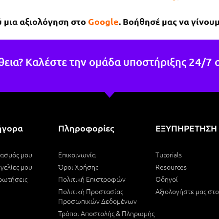
 ευγενικός, μέχρι που με 
ύ μια αξιολόγηση στο
Google
. Βοήθησέ μας να γίνουμ
μενε στο μαγαζί για να πάρω 
ινητό μου το νωρίτερο 
τόν επειδή κάτι έτυχε στη 
ειά μου !Εάν χρειαστώ κάτι 
θεια? Καλέστε την ομάδα υποστήριξης 24/7 
 θα επιστρέψω σίγουρα.
ήγορα
Πληροφορίες
ΕΞΥΠΗΡΕΤΗΣΗ
ιασμός μου
Επικοινωνία
Tutorials
γελίες μου
Όροι Χρήσης
Resources
ρωτήσεις
Πολιτική Επιστροφών
Οδηγοί
Πολιτική Προστασίας
Αξιολογήστε μας στ
Προσωπικών Δεδομένων
Τρόποι Αποστολής & Πληρωμής