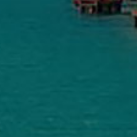
Διαθεσιμότητα
Παράδοση σε 1–3 ημέρες
MobileRepairs Επισκευές Κινητών & H/Y
5.0
Με βάση 164 κριτικές
powered by
G
o
o
g
l
e
αξιολογήστε μας στο
Nancy Materi
πέρσι
Επαγγελματίας και προσπάθησε από τη πρώτη 