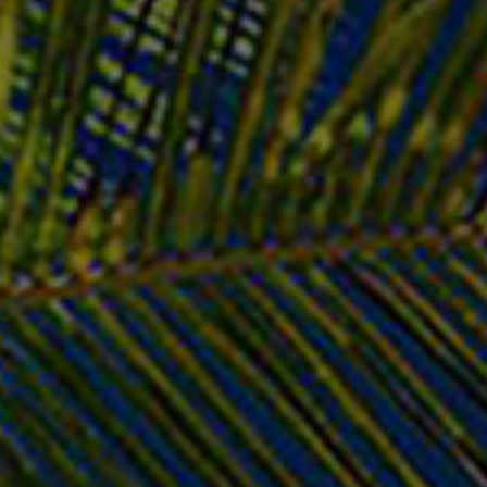
Προσθέστε την κριτική σας
11
Ανταλλακτικά Laptop
Ηχεία για Laptop
€
28.50
SKU:
f55dadbafe49
€
28.50
Εξαντλημένο
Παράδοση σε 1–3 ημέρες