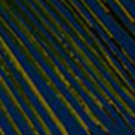
Πρόσθεσε στην λίστα επιθυμιών
Σχετικά προϊόντα
- 41%
CONNECTORS / ADAPTERS
CONNECTORS / ADAPTERS
HDD SATA Cable
HP G62 DVD
Apple Macbook 13”
CONNECTOR