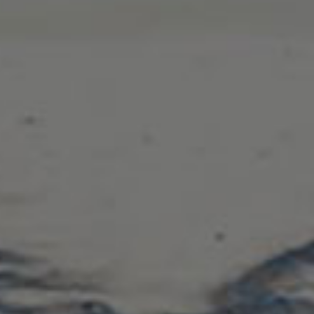
Το mobilerepairs ιδρύθηκε το Μάρτιο του 2020. Ανήκει στην
ομάδα της AlmaSoft και δραστηριοποιείται στο χώρο της
επισκευής κινητών τηλεφώνων ηλεκτρονικών υπολογιστών
και ηλεκτρονικών κυκλωμάτων.
Στα Γρήγορα
Πληροφορίες
Ο Λογαριασμός μου
Επικοινωνία
Οι Παραγγελίες μου
Όροι Χρήσης
Συχνές Ερωτήσεις
Πολιτική Επιστροφών
Πολιτική Προστασίας
Προσωπικών Δεδομένων
Τρόποι Αποστολής & Πληρωμής
ΕΞΥΠΗΡΕΤΗΣΗ
Επικοινωνία
ΠΕΛΑΤΩΝ
Χαροκόπου 12 Καλλιθέα
Tutorials