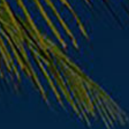
1278 (2012-2013)
€
39.70
€
31.70
€
23.60
Παράδοση σε 1–3
Παράδοση σε 1–3
ημέρες
ημέρες
- 60%
- 21%
ΑΝΤΑΛΛΑΚΤΙΚΆ LAPTOP
CONNECTORS / ADAPTERS
LCD CCFL to LED
HP Pavilion dv7-
Inverter
6000 SATA Hard
Disk Drive
Connector Cable