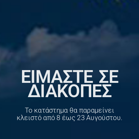
€
17.70
€
29.80
€
7.10
€
23.60
Παράδοση σε 1–3
Παράδοση σε 1–3
ημέρες
ημέρες
- 21%
- 21%
ΕΊΜΑΣΤΕ ΣΕ
ΔΙΑΚΟΠΕΣ
POWER/USB BOARDS
CONNECTORS / ADAPTERS
Power button
HP PAVILION DV5
Το κατάστημα θα παραμείνει
board HP CQ60 G60
DV6 HDD SATA
κλειστό από 8 έως 23 Αυγούστου.
CQ50 G50
Hard Drive
Connector Cable
€
29.80
€
29.80