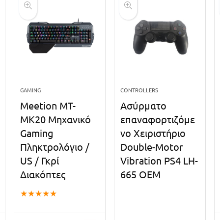
GAMING
CONTROLLERS
Meetion MT-
Ασύρματο
MK20 Μηχανικό
επαναφορτιζόμε
Gaming
νο Χειριστήριο
Πληκτρολόγιο /
Double-Motor
US / Γκρί
Vibration PS4 LH-
Διακόπτες
665 OEM
★
★
★
★
★