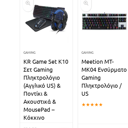
GAMING
GAMING
KR Game Set K10
Meetion MT-
Σετ Gaming
MK04 Ενσύρματο
Πληκτρολόγιο
Gaming
(Αγγλικό US) &
Πληκτρολόγιο /
Ποντίκι &
US
Ακουστικά &
★
★
★
★
★
MousePad –
Κόκκινο