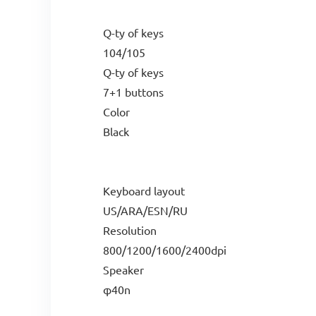
Q-ty of keys
104/105
Q-ty of keys
7+1 buttons
Color
Black
Keyboard layout
US/ARA/ESN/RU
Resolution
800/1200/1600/2400dpi
Speaker
φ40n