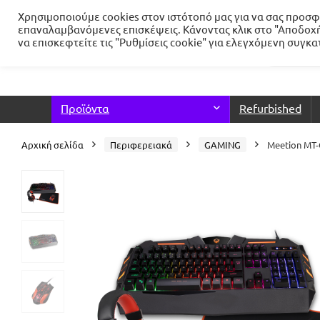
Χρησιμοποιούμε cookies στον ιστότοπό μας για να σας προσφέ
επαναλαμβανόμενες επισκέψεις. Κάνοντας κλικ στο "Αποδοχή
να επισκεφτείτε τις "Ρυθμίσεις cookie" για ελεγχόμενη συγκ
Προϊόντα
Refurbished
Αρχική σελίδα
Περιφερειακά
GAMING
Meetion MT-