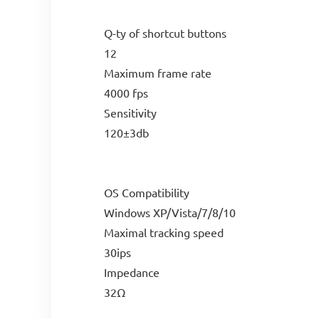
Q-ty of shortcut buttons
12
Maximum frame rate
4000 fps
Sensitivity
120±3db
OS Compatibility
Windows XP/Vista/7/8/10
Maximal tracking speed
30ips
Impedance
32Ω