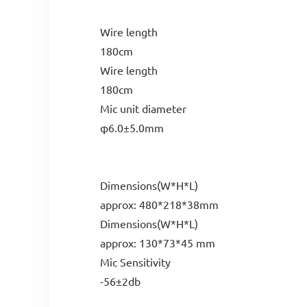
Wire length
180cm
Wire length
180cm
Mic unit diameter
φ6.0±5.0mm
Dimensions(W*H*L)
approx: 480*218*38mm
Dimensions(W*H*L)
approx: 130*73*45 mm
Mic Sensitivity
-56±2db