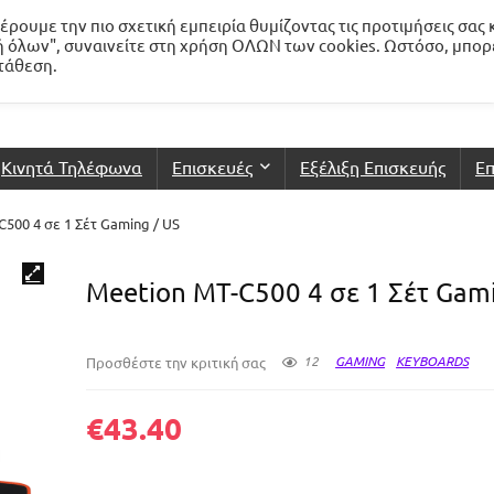
ρουμε την πιο σχετική εμπειρία θυμίζοντας τις προτιμήσεις σας 
 όλων", συναινείτε στη χρήση ΟΛΩΝ των cookies. Ωστόσο, μπορ
ατάθεση.
Κινητά Τηλέφωνα
Επισκευές
Εξέλιξη Επισκευής
Επ
C500 4 σε 1 Σέτ Gaming / US
Meetion MT-C500 4 σε 1 Σέτ Gami
12
GAMING
KEYBOARDS
Προσθέστε την κριτική σας
€
43.40