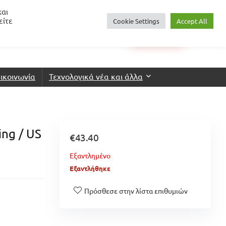
και
είτε
Cookie Settings
Accept All
0
€
0.00
Login
Wishlist
ικοινωνία
Τεχνολογικά νέα και άλλα
ng / US
€
43.40
Εξαντλημένο
Εξαντλήθηκε
Πρόσθεσε στην λίστα επιθυμιών