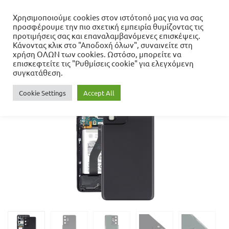
Χρησιμοποιούμε cookies στον ιστότοπό μας για να σας
προσφέρουμε την πιο σχετική εμπειρία θυμίζοντας τις
Αρχική σελίδα
προτιμήσεις σας και επαναλαμβανόμενες επισκέψεις.
Ανταλλακτικά
Κάνοντας κλικ στο "Αποδοχή όλων", συναινείτε στη
Samsung Galaxy S21 Ultra 5G
Samsung Galaxy S21 Ultra 5G
χρήση ΟΛΩΝ των cookies. Ωστόσο, μπορείτε να
Πίσω Κάλυμμα Μπαταρίας με τζαμάκια Φακού Κάμερας
επισκεφτείτε τις "Ρυθμίσεις cookie" για ελεγχόμενη
συγκατάθεση.
Cookie Settings
Accept All