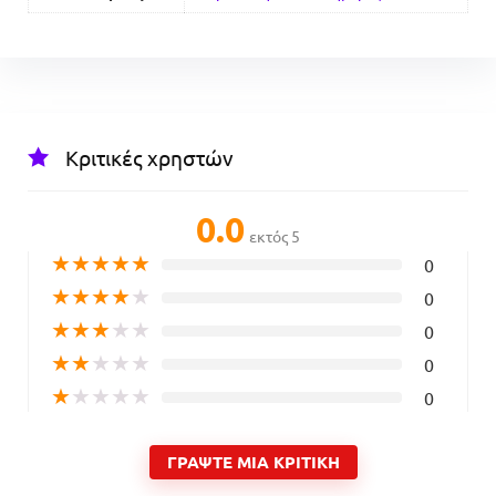
Κριτικές χρηστών
0.0
εκτός 5
★
★
★
★
★
0
★
★
★
★
★
0
★
★
★
★
★
0
★
★
★
★
★
0
★
★
★
★
★
0
ΓΡΆΨΤΕ ΜΙΑ ΚΡΙΤΙΚΉ