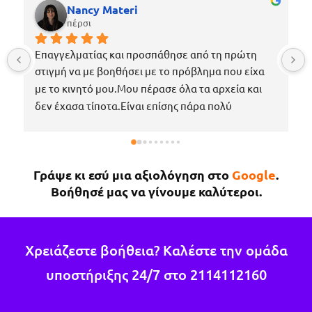
Nancy Materi
πέρσι
Επαγγελματίας και προσπάθησε από τη πρώτη 
στιγμή να με βοηθήσει με το πρόβλημα που είχα 
με το κινητό μου.Μου πέρασε όλα τα αρχεία και 
δεν έχασα τίποτα.Είναι επίσης πάρα πολύ 
ευγενικός, μέχρι που με περίμενε στο μαγαζί για 
να πάρω το κινητό μου το νωρίτερο δυνατόν 
επειδή κάτι έτυχε στη δουλειά μου !Εάν χρειαστώ 
Γράψε κι εσύ μια αξιολόγηση στο
Google
.
κάτι άλλο θα επιστρέψω σίγουρα.
Βοήθησέ μας να γίνουμε καλύτεροι.
Χρειάζεστε βοήθεια? Καλέστε την ομάδα
υποστήριξης 24/7 στο
2114112160