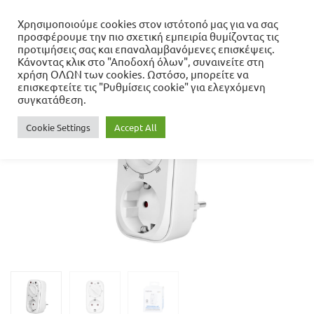
Χρησιμοποιούμε cookies στον ιστότοπό μας για να σας
προσφέρουμε την πιο σχετική εμπειρία θυμίζοντας τις
Αρχική σελίδα
προτιμήσεις σας και επαναλαμβανόμενες επισκέψεις.
Περιφερειακά
POWER PROTECTION
Κάνοντας κλικ στο "Αποδοχή όλων", συναινείτε στη
Smart Socket with Timer & Sensor Logilink ET0012
χρήση ΟΛΩΝ των cookies. Ωστόσο, μπορείτε να
επισκεφτείτε τις "Ρυθμίσεις cookie" για ελεγχόμενη
συγκατάθεση.
- 16%
Cookie Settings
Accept All