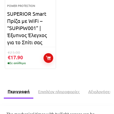
POWER PROTECTION
SUPERIOR Smart
Πρίζα με WiFi –
“SUPiPW001” |
Έξυπνος Έλεγχος
για το Σπίτι σας
€
23.00
€
17.90
Σε απόθεμα
Περιγραφή
Επιπλέον πληροφορίες
Αξιολογήσεις 
The mechanical timer with twilight sensor can be