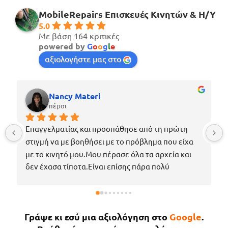
MobileRepairs Επισκευές Κινητών & H/Y
5.0
Με βάση 164 κριτικές
powered by
G
o
o
g
l
e
αξιολογήστε μας στο
Nancy Materi
πέρσι
Επαγγελματίας και προσπάθησε από τη πρώτη 
στιγμή να με βοηθήσει με το πρόβλημα που είχα 
με το κινητό μου.Μου πέρασε όλα τα αρχεία και 
δεν έχασα τίποτα.Είναι επίσης πάρα πολύ 
ευγενικός, μέχρι που με περίμενε στο μαγαζί για 
να πάρω το κινητό μου το νωρίτερο δυνατόν 
επειδή κάτι έτυχε στη δουλειά μου !Εάν χρειαστώ 
Γράψε κι εσύ μια αξιολόγηση στο
Google
.
κάτι άλλο θα επιστρέψω σίγουρα.