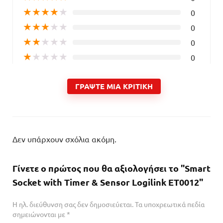
★
★
★
★
★
0
★
★
★
★
★
0
★
★
★
★
★
0
★
★
★
★
★
0
ΓΡΆΨΤΕ ΜΙΑ ΚΡΙΤΙΚΉ
Δεν υπάρχουν σχόλια ακόμη.
Γίνετε ο πρώτος που θα αξιολογήσει το "Smart
Socket with Timer & Sensor Logilink ET0012"
Η ηλ. διεύθυνση σας δεν δημοσιεύεται.
Τα υποχρεωτικά πεδία
σημειώνονται με
*