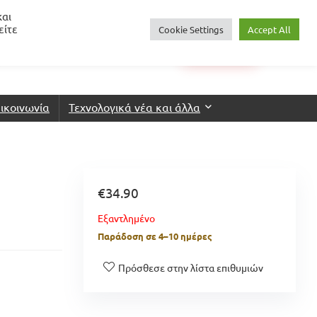
και
είτε
Cookie Settings
Accept All
0
€
0.00
Login
Wishlist
ικοινωνία
Τεχνολογικά νέα και άλλα
€
34.90
Εξαντλημένο
Παράδοση σε 4–10 ημέρες
Πρόσθεσε στην λίστα επιθυμιών