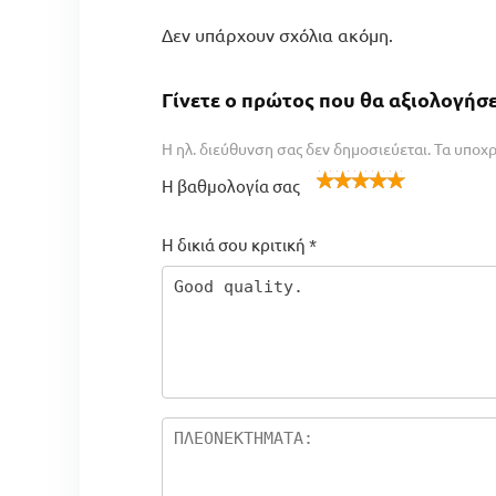
Δεν υπάρχουν σχόλια ακόμη.
Γίνετε ο πρώτος που θα αξιολογήσε
Η ηλ. διεύθυνση σας δεν δημοσιεύεται.
Τα υποχρ
Η βαθμολογία σας
1
2
3 από
4 από 5
5 από 5
α
από
5
αστέρια
αστέρια
Η δικιά σου κριτική
*
π
5
αστέρ
ό
αστ
ια
5
έρια
α
σ
τέ
ρι
α