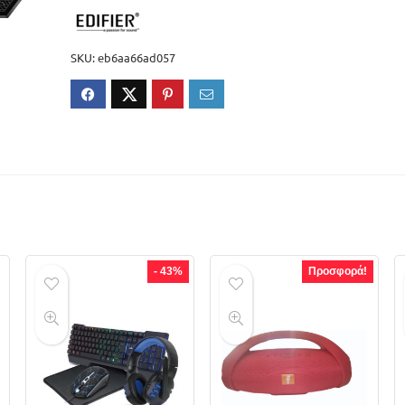
SKU:
eb6aa66ad057
- 43%
Προσφορά!