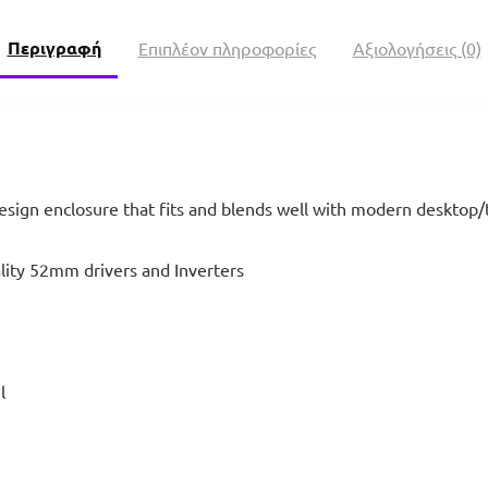
Περιγραφή
Επιπλέον πληροφορίες
Αξιολογήσεις (0)
design enclosure that fits and blends well with modern desktop/
ality 52mm drivers and Inverters
l