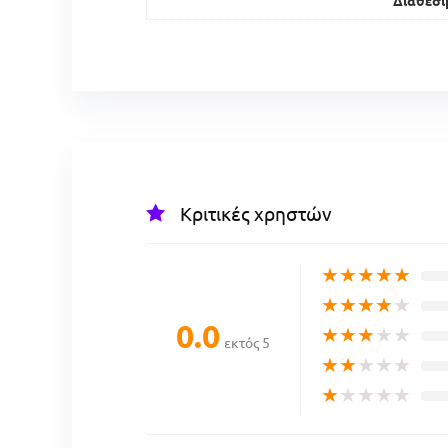
Διαθεσι
Κριτικές χρηστών
★
★
★
★
★
★
★
★
★
★
0.0
★
★
★
★
★
εκτός 5
★
★
★
★
★
★
★
★
★
★