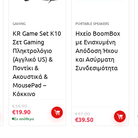
GAMING
PORTABLE SPEAKERS
KR Game Set K10
Ηχείο BoomBox
Σετ Gaming
με Ενισχυμένη
Πληκτρολόγιο
Απόδοση Ήχου
(Αγγλικό US) &
και Ασύρματη
Ποντίκι &
Συνδεσιμότητα
Ακουστικά &
MousePad –
Κόκκινο
€
34.90
€
19.90
€
47.00
€
39.50
Σε απόθεμα