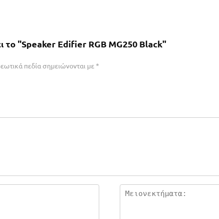
ι το "Speaker Edifier RGB MG250 Black"
εωτικά πεδία σημειώνονται με
*