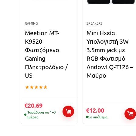
GAMING
SPEAKERS
Meetion MT-
Mini Ηχεία
K9520
Υπολογιστή 3W
Φωτιζόμενο
3.5mm jack με
Gaming
RGB Φωτισμό
Πληκτρολόγιο /
Andowl Q-T126 –
US
Μαύρο
★
★
★
★
★
€
20.69
€
12.00
Παράδοση σε 1–3
ημέρες
Σε απόθεμα