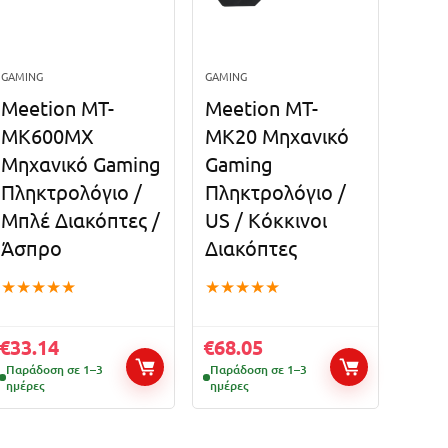
GAMING
GAMING
Meetion MT-
Meetion MT-
MK600MX
MK20 Μηχανικό
Μηχανικό Gaming
Gaming
Πληκτρολόγιο /
Πληκτρολόγιο /
Μπλέ Διακόπτες /
US / Κόκκινοι
Άσπρο
Διακόπτες
★
★
★
★
★
★
★
★
★
★
€
33.14
€
68.05
Παράδοση σε 1–3
Παράδοση σε 1–3
ημέρες
ημέρες