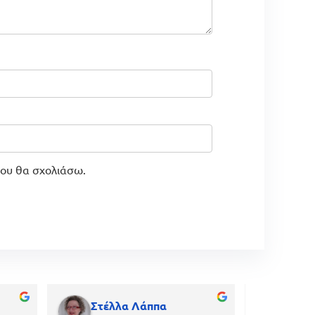
που θα σχολιάσω.
Στέλλα Λάππα
gian