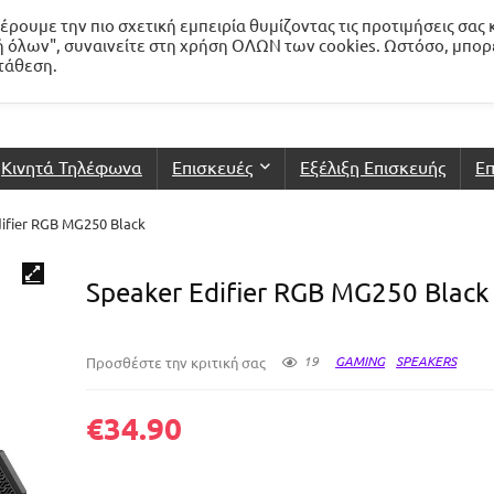
ρουμε την πιο σχετική εμπειρία θυμίζοντας τις προτιμήσεις σας 
 όλων", συναινείτε στη χρήση ΟΛΩΝ των cookies. Ωστόσο, μπορ
ατάθεση.
Κινητά Τηλέφωνα
Επισκευές
Εξέλιξη Επισκευής
Επ
ifier RGB MG250 Black
Speaker Edifier RGB MG250 Black
19
GAMING
SPEAKERS
Προσθέστε την κριτική σας
€
34.90