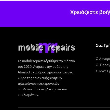
δυνα
δουλ
Χρειάζεστε βοή
άλλο
Στα Γρ
Ο Λογαρ
Το mobilerepairs ιδρύθηκε το Μάρτιο
Οι Παραγ
του 2020. Ανήκει στην ομάδα της
Συχνές Ε
AlmaSoft και δραστηριοποιείται στο
χώρο της επισκευής κινητών
τηλεφώνων ηλεκτρονικών
υπολογιστών και ηλεκτρονικών
κυκλωμάτων.