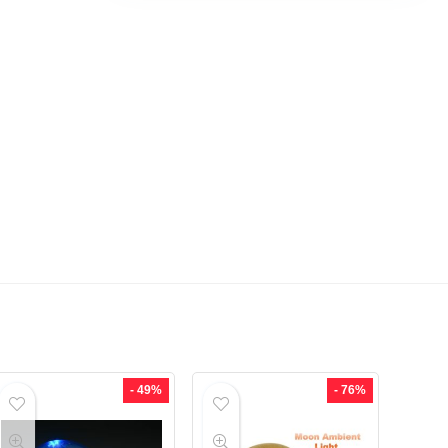
- 49%
- 76%