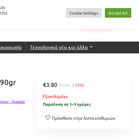
και
είτε
Cookie Settings
Accept All
0
€
0.00
Login
Wishlist
ικοινωνία
Τεχνολογικά νέα και άλλα
 90gr
€
3.80
€
5.80
(-34%)
Εξαντλημένο
 Κήπος - Γραφείο
Παράδοση σε 1–3 ημέρες
Πρόσθεσε στην λίστα επιθυμιών