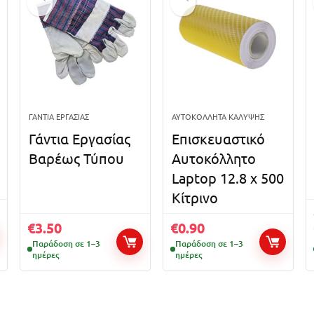
ΓΆΝΤΙΑ ΕΡΓΑΣΊΑΣ
ΑΥΤΟΚΌΛΛΗΤΑ ΚΆΛΥΨΗΣ
Γάντια Εργασίας
Επισκευαστικό
Βαρέως Τύπου
Αυτοκόλλητο
Laptop 12.8 x 500
Κίτρινο
€
3.50
€
0.90
Παράδοση σε 1–3
Παράδοση σε 1–3
ημέρες
ημέρες