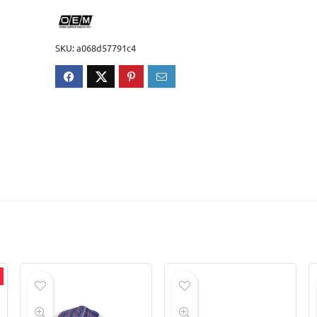
SKU:
a068d57791c4