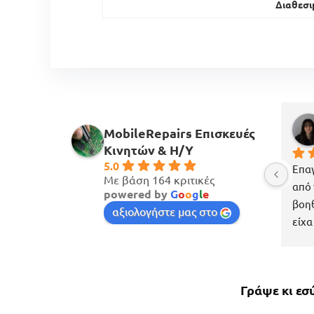
Διαθεσι
MobileRepairs Επισκευές
Κινητών & H/Y
5.0
Επαγ
Με βάση 164 κριτικές
από 
powered by
G
o
o
g
l
e
βοηθ
αξιολογήστε μας στο
είχα
πέρα
έχασ
πολύ
Γράψε κι εσ
περί
το κ