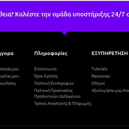
τόν επειδή κάτι έτυχε στη 
ειά μου !Εάν χρειαστώ κάτι 
θεια? Καλέστε την ομάδα υποστήριξης 24/7 
 θα επιστρέψω σίγουρα.
ήγορα
Πληροφορίες
ΕΞΥΠΗΡΕΤΗΣΗ
ιασμός μου
Επικοινωνία
Tutorials
γελίες μου
Όροι Χρήσης
Resources
ρωτήσεις
Πολιτική Επιστροφών
Οδηγοί
Πολιτική Προστασίας
Αξιολογήστε μας στ
Προσωπικών Δεδομένων
Τρόποι Αποστολής & Πληρωμής