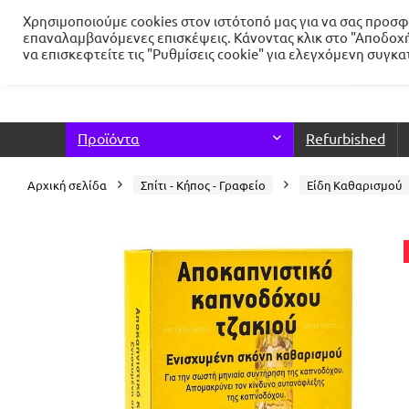
Χρησιμοποιούμε cookies στον ιστότοπό μας για να σας προσφέ
επαναλαμβανόμενες επισκέψεις. Κάνοντας κλικ στο "Αποδοχή
να επισκεφτείτε τις "Ρυθμίσεις cookie" για ελεγχόμενη συγκ
Προϊόντα
Refurbished
Αρχική σελίδα
Σπίτι - Κήπος - Γραφείο
Είδη Καθαρισμού