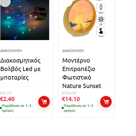
ΔΙΑΚΌΣΜΗΣΗ
ΔΙΑΚΌΣΜΗΣΗ
Διακοσμητικός
Μοντέρνο
Βολβός Led με
Επιτραπέζιο
μπαταρίες
Φωτιστικό
Nature Sunset
€
4.70
€
58.00
€
2.40
€
14.10
Παράδοση σε 1–3
Παράδοση σε 1–3
ημέρες
ημέρες