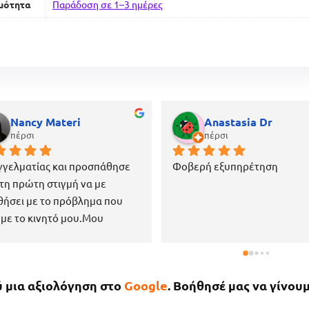
μότητα
Παράδοση σε 1–3 ημέρες
Nancy Materi
Anastasia Dr
πέρσι
πέρσι
γελματίας και προσπάθησε 
Φοβερή εξυπηρέτηση
τη πρώτη στιγμή να με 
ήσει με το πρόβλημα που 
 με το κινητό μου.Μου 
σε όλα τα αρχεία και δεν 
α τίποτα.Είναι επίσης πάρα 
 ευγενικός, μέχρι που με 
ύ μια αξιολόγηση στο
Google
. Βοήθησέ μας να γίνουμ
μενε στο μαγαζί για να πάρω 
ινητό μου το νωρίτερο 