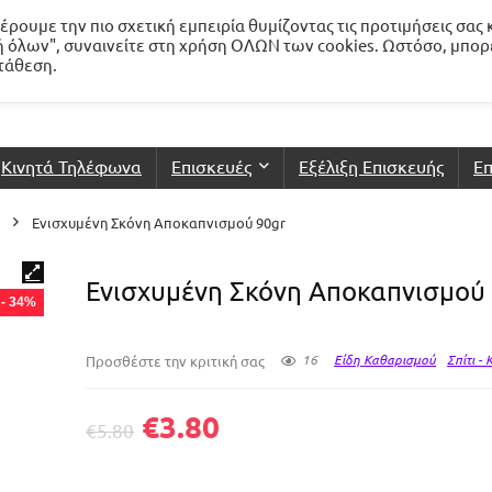
ρουμε την πιο σχετική εμπειρία θυμίζοντας τις προτιμήσεις σας 
 όλων", συναινείτε στη χρήση ΟΛΩΝ των cookies. Ωστόσο, μπορ
ατάθεση.
Κινητά Τηλέφωνα
Επισκευές
Εξέλιξη Επισκευής
Επ
Ενισχυμένη Σκόνη Αποκαπνισμού 90gr
Ενισχυμένη Σκόνη Αποκαπνισμού
- 34%
16
Είδη Καθαρισμού
Σπίτι -
Προσθέστε την κριτική σας
€
3.80
€
5.80