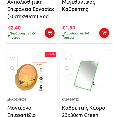
Αντιολισθητική
Μεγεθυντικός
Επιφάνεια Εργασίας
Καθρέπτης
(30cmx90cm) Red
€
2.40
€
1.90
Παράδοση σε 1–3
Παράδοση σε 1–3
ημέρες
ημέρες
- 76%
ΔΙΑΚΌΣΜΗΣΗ
ΚΑΘΡΈΦΤΕΣ
Μοντέρνο
Καθρέπτης Κάδρο
Επιτραπέζιο
23x30cm Green