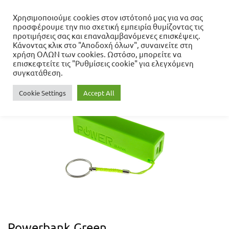
Χρησιμοποιούμε cookies στον ιστότοπό μας για να σας
προσφέρουμε την πιο σχετική εμπειρία θυμίζοντας τις
Αρχική σελίδα
προτιμήσεις σας και επαναλαμβανόμενες επισκέψεις.
Σπίτι - Κήπος - Γραφείο
Κάνοντας κλικ στο "Αποδοχή όλων", συναινείτε στη
Είδη Camping - Παραλίας
Προϊόντα Τεχνολογίας
χρήση ΟΛΩΝ των cookies. Ωστόσο, μπορείτε να
Powerbank Green
επισκεφτείτε τις "Ρυθμίσεις cookie" για ελεγχόμενη
συγκατάθεση.
Cookie Settings
Accept All
- 27%
Powerbank Green