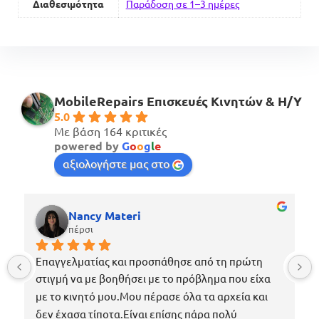
Διαθεσιμότητα
Παράδοση σε 1–3 ημέρες
MobileRepairs Επισκευές Κινητών & H/Y
5.0
Με βάση 164 κριτικές
powered by
G
o
o
g
l
e
αξιολογήστε μας στο
Nancy Materi
πέρσι
Επαγγελματίας και προσπάθησε από τη πρώτη 
στιγμή να με βοηθήσει με το πρόβλημα που είχα 
με το κινητό μου.Μου πέρασε όλα τα αρχεία και 
δεν έχασα τίποτα.Είναι επίσης πάρα πολύ 